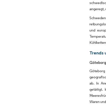
schwedisc
angeregt, 
Schwedens 
reibungsl
und europ
Temperatu
Kühlketten
Trends 
Göteborgs
Göteborg 
geografisc
ab. In An
getätigt.
Meeresfrü
Waren und 