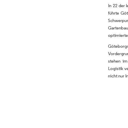
In 22 der 
führte Gö
Schwerpun
Gartenbau
optimierte
Göteborgs 
Vordergrun
stehen im
Logistik v
nicht nur 