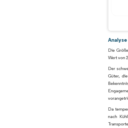
Analyse
Die Größe 
Wert von 2
Der schwed
Güter, di
Bekenntni
Engagemen
vorangetri
Da temper
nach Kühl
Transport