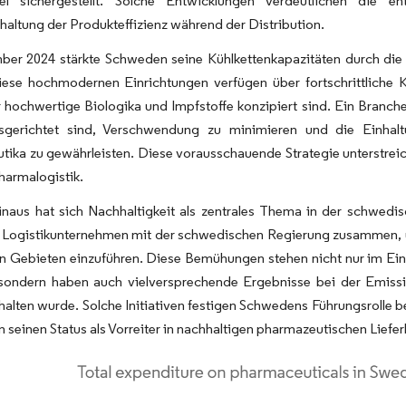
tel sichergestellt. Solche Entwicklungen verdeutlichen die e
haltung der Produkteffizienz während der Distribution.
ber 2024 stärkte Schweden seine Kühlkettenkapazitäten durch die
ese hochmodernen Einrichtungen verfügen über fortschrittliche 
ür hochwertige Biologika und Impfstoffe konzipiert sind. Ein Branche
sgerichtet sind, Verschwendung zu minimieren und die Einhaltu
tika zu gewährleisten. Diese vorausschauende Strategie unterstre
Pharmalogistik.
inaus hat sich Nachhaltigkeit als zentrales Thema in der schwedi
n Logistikunternehmen mit der schwedischen Regierung zusammen, u
n Gebieten einzuführen. Diese Bemühungen stehen nicht nur im Eink
 sondern haben auch vielversprechende Ergebnisse bei der Emissio
halten wurde. Solche Initiativen festigen Schwedens Führungsrolle b
n seinen Status als Vorreiter in nachhaltigen pharmazeutischen Liefer