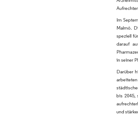
Arzneimit
Aufrechter
Im Septem
Malmö. Di
speziell f
darauf au
Pharmazeu
in seiner 
Darüber h
arbeitete
städtische
bis 2045,
aufrechter
und stärke