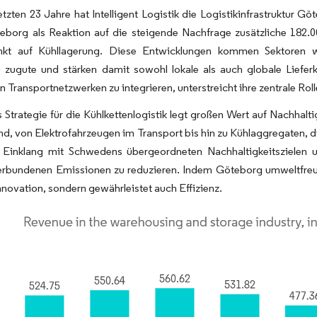
letzten 23 Jahre hat Intelligent Logistik die Logistikinfrastruktur 
teborg als Reaktion auf die steigende Nachfrage zusätzliche 182.
kt auf Kühllagerung. Diese Entwicklungen kommen Sektoren w
 zugute und stärken damit sowohl lokale als auch globale Lieferk
n Transportnetzwerken zu integrieren, unterstreicht ihre zentrale Ro
Strategie für die Kühlkettenlogistik legt großen Wert auf Nachhalt
d, von Elektrofahrzeugen im Transport bis hin zu Kühlaggregaten, d
 Einklang mit Schwedens übergeordneten Nachhaltigkeitszielen u
erbundenen Emissionen zu reduzieren. Indem Göteborg umweltfreundl
Innovation, sondern gewährleistet auch Effizienz.