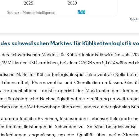
*Haft
Bild © Mordor Intelligence. Wiederverwendung erfordert Namensnennung gemäß 
 des schwedischen Marktes für Kühlkettenlogistik vo
des schwedischen Marktes für Kühlkettenlogistik wird im Jahr 2025
,49 Milliarden USD erreichen, bei einer CAGR von 5,16 % während 
ische Markt für Kühlkettenlogistik spielt eine zentrale Rolle beim
e Lebensmittel, Pharmazeutika und Chemikalien umfassen. Gestüt
s zur nachhaltigen Logistik operiert der Markt unter der strenge
t für ökologische Nachhaltigkeit hat die Einführung umweltfreund
eben und die Wettbewerbsposition des Landes auf der globalen Büh
aturempfindliche Branchen, insbesondere Lebensmittelexporte un
kettendienstleistungen in Schweden zu. So sind beispielsweis
einrichtungen angewiesen, um die Qualität über weite Strecke