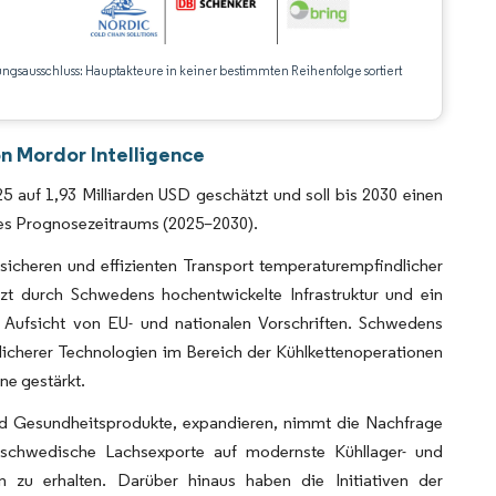
ungsausschluss: Hauptakteure in keiner bestimmten Reihenfolge sortiert
CC BY 4.0.
n Mordor Intelligence
 auf 1,93 Milliarden USD geschätzt und soll bis 2030 einen
des Prognosezeitraums (2025–2030).
 sicheren und effizienten Transport temperaturempfindlicher
zt durch Schwedens hochentwickelte Infrastruktur und ein
n Aufsicht von EU- und nationalen Vorschriften. Schwedens
licherer Technologien im Bereich der Kühlkettenoperationen
ne gestärkt.
d Gesundheitsprodukte, expandieren, nimmt die Nachfrage
e schwedische Lachsexporte auf modernste Kühllager- und
n zu erhalten. Darüber hinaus haben die Initiativen der