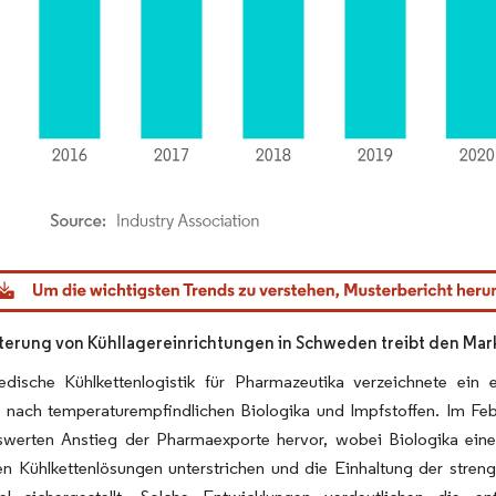
dor Intelligence. Wiederverwendung erfordert Namensnennung gemäß CC BY 4.0.
terung von Kühllagereinrichtungen in Schweden treibt den Mar
dische Kühlkettenlogistik für Pharmazeutika verzeichnete ein
 nach temperaturempfindlichen Biologika und Impfstoffen. Im Fe
werten Anstieg der Pharmaexporte hervor, wobei Biologika eine z
en Kühlkettenlösungen unterstrichen und die Einhaltung der streng