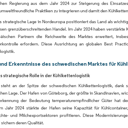
hen Regierung aus dem Jahr 2024 zur Steigerung des Einsatzes
umweltfreundliche Praktiken zu integrieren und damit den Kühlketten
strategische Lage in Nordeuropa positioniert das Land als wichtige
osen grenzüberschreitenden Handel. Im Jahr 2024 haben verstärkt
äischen Partnern die Reichweite des Marktes erweitert, insbe
rkontrolle erfordern. Diese Ausrichtung an globalen Best Practi
logistik.
und Erkenntnisse des schwedischen Marktes für Kühl
 strategische Rolle in der Kühlkettenlogistik
steht an der Spitze der schwedischen Kühlkettenlogistik, dank s
hen Lage. Der Hafen von Göteborg, der größte in Skandinavien, wic
erkennung der Bedeutung temperaturempfindlicher Güter hat der 
 Im Jahr 2024 stärkte der Hafen seine Kapazität für Kühlcontaine
chte- und Milchexportsektoren profitieren. Diese Modernisierunge
sichern deren Qualität.