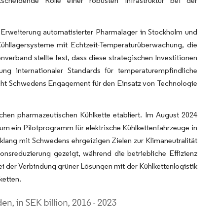
ntscheidende Rolle einer robusten Infrastruktur bei der
 Erweiterung automatisierter Pharmalager in Stockholm und
Kühllagersysteme mit Echtzeit-Temperaturüberwachung, die
nverband stellte fest, dass diese strategischen Investitionen
ng internationaler Standards für temperaturempfindliche
icht Schwedens Engagement für den Einsatz von Technologie
schen pharmazeutischen Kühlkette etabliert. Im August 2024
m ein Pilotprogramm für elektrische Kühlkettenfahrzeuge in
lang mit Schwedens ehrgeizigen Zielen zur Klimaneutralität
nsreduzierung gezeigt, während die betriebliche Effizienz
ei der Verbindung grüner Lösungen mit der Kühlkettenlogistik
ketten.