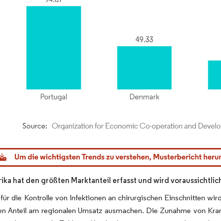
dor Intelligence. Wiederverwendung erfordert Namensnennung gemäß CC BY 4.0.
ka hat den größten Marktanteil erfasst und wird voraussichtli
für die Kontrolle von Infektionen an chirurgischen Einschnitten wi
en Anteil am regionalen Umsatz ausmachen. Die Zunahme von Kran