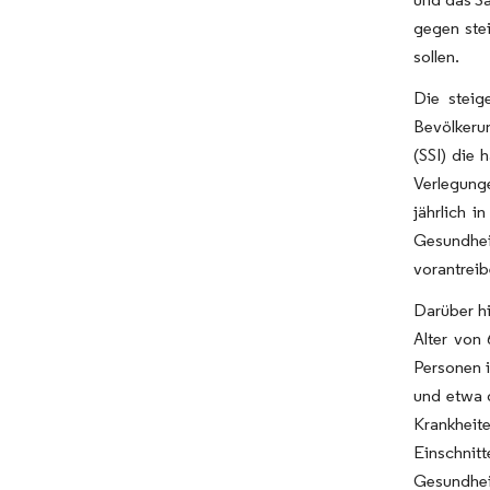
gegen ste
sollen.
Die steig
Bevölkerun
(SSI) die 
Verlegung
jährlich i
Gesundhei
vorantreib
Darüber hi
Alter von
Personen i
und etwa 
Krankheit
Einschni
Gesundhei