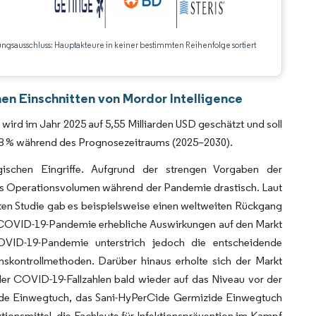
ungsausschluss: Hauptakteure in keiner bestimmten Reihenfolge sortiert
CC BY 4.0.
hen Einschnitten von Mordor Intelligence
 wird im Jahr 2025 auf 5,55 Milliarden USD geschätzt und soll
3,8 % während des Prognosezeitraums (2025–2030).
ischen Eingriffe. Aufgrund der strengen Vorgaben der
das Operationsvolumen während der Pandemie drastisch. Laut
hten Studie gab es beispielsweise einen weltweiten Rückgang
e COVID-19-Pandemie erhebliche Auswirkungen auf den Markt
COVID-19-Pandemie unterstrich jedoch die entscheidende
nskontrollmethoden. Darüber hinaus erholte sich der Markt
der COVID-19-Fallzahlen bald wieder auf das Niveau vor der
ide Einwegtuch, das Sani-HyPerCide Germizide Einwegtuch
ionsmittel, die Fachleute für Infektionsprävention im Kampf