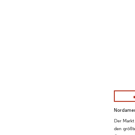
Bild © Mor
Nordameri
Der Markt 
den größt