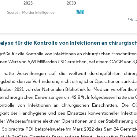
*Haft
Bild © Mordor Intelligence. Wiederverwendung erfordert Namensnennung gemäß 
lyse für die Kontrolle von Infektionen an chirurgisc
röße für die Kontrolle von Infektionen an chirurgischen Einschnitten
inen Wert von 6,69 Milliarden USD erreichen, bei einem CAGR von 
hatte Auswirkungen auf die weltweit durchgeführten chirurg
ngsbehörden zur Verhinderung nicht dringlicher Operationen sank 
ktober 2021 von der Nationalen Bibliothek für Medizin veröffentlic
meinchirurgischen Einweisungen um 42,8 %. Infolgedessen hatte di
ontrolle von Infektionen an chirurgischen Einschnitten. Die 
keit der Handhygiene und des Einsatzes konventioneller Infektio
der Wiederaufnahme elektiver Operationen und der Stabilisierung 
 So brachte PDI beispielsweise im März 2022 das Sani-24 Germiz
ni-HyPerCide Germizide Spray auf den Markt – innovative Desinfekt