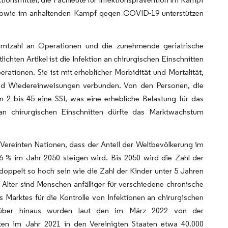
 sowie im anhaltenden Kampf gegen COVID-19 unterstützen
amtzahl an Operationen und die zunehmende geriatrische
chten Artikel ist die Infektion an chirurgischen Einschnitten
ationen. Sie ist mit erheblicher Morbidität und Mortalität,
 und Wiedereinweisungen verbunden. Von den Personen, die
eln 2 bis 45 eine SSI, was eine erhebliche Belastung für das
 an chirurgischen Einschnitten dürfte das Marktwachstum
Vereinten Nationen, dass der Anteil der Weltbevölkerung im
16 % im Jahr 2050 steigen wird. Bis 2050 wird die Zahl der
 doppelt so hoch sein wie die Zahl der Kinder unter 5 Jahren
Alter sind Menschen anfälliger für verschiedene chronische
arktes für die Kontrolle von Infektionen an chirurgischen
Darüber hinaus wurden laut den im März 2022 von der
aten im Jahr 2021 in den Vereinigten Staaten etwa 40.000