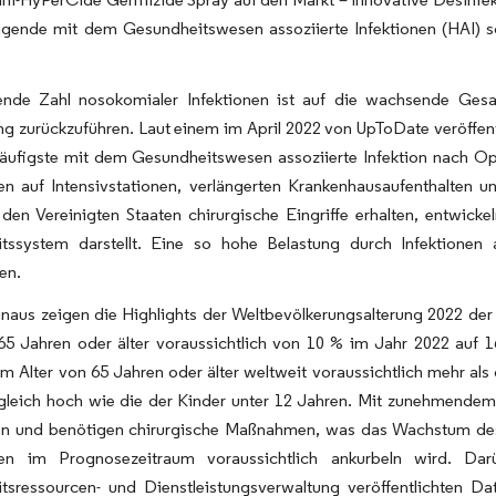
igende mit dem Gesundheitswesen assoziierte Infektionen (HAI)
ende Zahl nosokomialer Infektionen ist auf die wachsende Ges
g zurückzuführen. Laut einem im April 2022 von UpToDate veröffentli
häufigste mit dem Gesundheitswesen assoziierte Infektion nach Oper
en auf Intensivstationen, verlängerten Krankenhausaufenthalten
n den Vereinigten Staaten chirurgische Eingriffe erhalten, entwick
tssystem darstellt. Eine so hohe Belastung durch Infektionen
en.
naus zeigen die Highlights der Weltbevölkerungsalterung 2022 der 
 65 Jahren oder älter voraussichtlich von 10 % im Jahr 2022 auf 
m Alter von 65 Jahren oder älter weltweit voraussichtlich mehr als
gleich hoch wie die der Kinder unter 12 Jahren. Mit zunehmendem 
en und benötigen chirurgische Maßnahmen, was das Wachstum des M
tten im Prognosezeitraum voraussichtlich ankurbeln wird. 
tsressourcen- und Dienstleistungsverwaltung veröffentlichten D