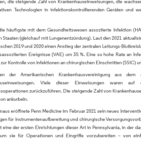
en, die steigende Zahl von Krankenhauseinweisungen, die wachsen
ativen Technologien in infektionskontrollierenden Geräten und 
die häufigste mit dem Gesundheitswesen assoziierte Infektion (HAI
n Staaten (gleichauf mit Lungenentzündung). Laut den 2021 aktualisi
schen 2019 und 2020 einen Anstieg der zentralen Leitungs-Blutkreis
ssoziierten Ereignisse (VAE) um 35 %. Eine so hohe Rate an Infek
zur Kontrolle von Infektionen an chirurgischen Einschnitten (SSIC) 
en der Amerikanischen Krankenhausvereinigung aus de
auseinweisungen. Viele dieser Einweisungen waren auf c
soperationen zurückzuführen. Die steigende Zahl von Krankenhause
ion ankurbeln.
naus eröffnete Penn Medicine im Februar 2021 sein neues Interventi
gen für Instrumentenaufbereitung und chirurgische Versorgungsvorb
t eine der ersten Einrichtungen dieser Art in Pennsylvania, in der d
 um sie für Operationen und Eingriffe vorzubereiten – von ein