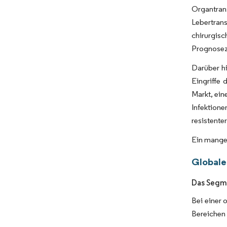
Organtrans
Lebertrans
chirurgisc
Prognosez
Darüber hi
Eingriffe
Markt, ein
Infektion
resistente
Ein mange
Globale 
Das Segme
Bei einer 
Bereichen 