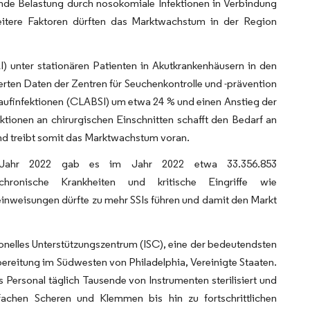
de Belastung durch nosokomiale Infektionen in Verbindung
weitere Faktoren dürften das Marktwachstum in der Region
) unter stationären Patienten in Akutkrankenhäusern in den
erten Daten der Zentren für Seuchenkontrolle und -prävention
laufinfektionen (CLABSI) um etwa 24 % und einen Anstieg der
tionen an chirurgischen Einschnitten schafft den Bedarf an
und treibt somit das Marktwachstum voran.
m Jahr 2022 gab es im Jahr 2022 etwa 33.356.853
hronische Krankheiten und kritische Eingriffe wie
inweisungen dürfte zu mehr SSIs führen und damit den Markt
onelles Unterstützungszentrum (ISC), eine der bedeutendsten
ereitung im Südwesten von Philadelphia, Vereinigte Staaten.
as Personal täglich Tausende von Instrumenten sterilisiert und
fachen Scheren und Klemmen bis hin zu fortschrittlichen