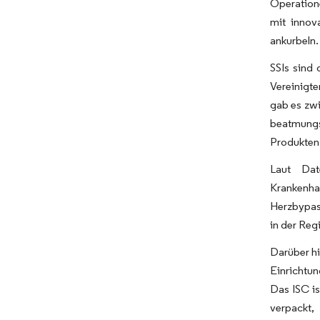
Operation
mit innov
ankurbeln.
SSIs sind 
Vereinigte
gab es zwi
beatmungsa
Produkten 
Laut Dat
Krankenh
Herzbypas
in der Reg
Darüber hi
Einrichtun
Das ISC is
verpackt,