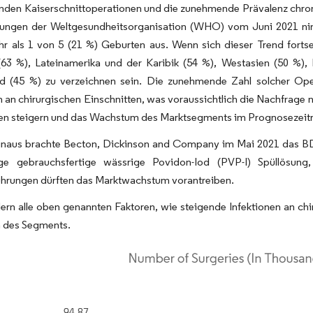
nden Kaiserschnittoperationen und die zunehmende Prävalenz chron
erungen der Weltgesundheitsorganisation (WHO) vom Juni 2021 nim
r als 1 von 5 (21 %) Geburten aus. Wenn sich dieser Trend fortse
(63 %), Lateinamerika und der Karibik (54 %), Westasien (50 %),
d (45 %) zu verzeichnen sein. Die zunehmende Zahl solcher Oper
n an chirurgischen Einschnitten, was voraussichtlich die Nachfrage 
ten steigern und das Wachstum des Marktsegments im Prognosezeitr
inaus brachte Becton, Dickinson and Company im Mai 2021 das BD 
ge gebrauchsfertige wässrige Povidon-Iod (PVP-I) Spüllösung
ührungen dürften das Marktwachstum vorantreiben.
ern alle oben genannten Faktoren, wie steigende Infektionen an ch
 des Segments.