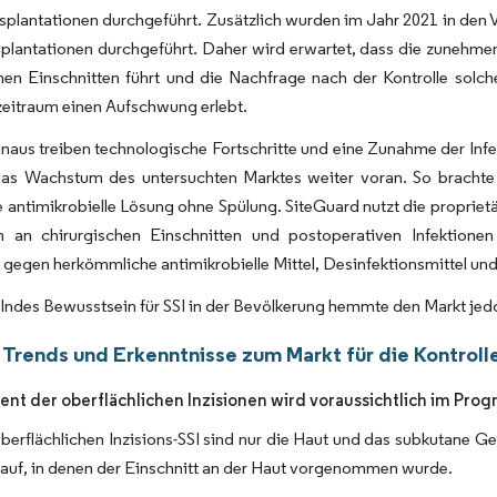
plantationen durchgeführt. Zusätzlich wurden im Jahr 2021 in den V
plantationen durchgeführt. Daher wird erwartet, dass die zunehme
hen Einschnitten führt und die Nachfrage nach der Kontrolle solche
eitraum einen Aufschwung erlebt.
naus treiben technologische Fortschritte und eine Zunahme der Infe
 das Wachstum des untersuchten Marktes weiter voran. So bracht
e antimikrobielle Lösung ohne Spülung. SiteGuard nutzt die propriet
en an chirurgischen Einschnitten und postoperativen Infektionen
r gegen herkömmliche antimikrobielle Mittel, Desinfektionsmittel
lndes Bewusstsein für SSI in der Bevölkerung hemmte den Markt je
Trends und Erkenntnisse zum Markt für die Kontrolle
nt der oberflächlichen Inzisionen wird voraussichtlich im Pr
oberflächlichen Inzisions-SSI sind nur die Haut und das subkutane Gewe
auf, in denen der Einschnitt an der Haut vorgenommen wurde.