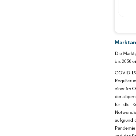
Marktana
Die Marktg
bis 2030 e
COVID-19 
Regulieru
einer im O
der allge
für die K
Notwendig
aufgrund 
Pandemie.
und das Sa