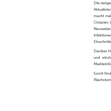
Die steige
Aktualisi
macht meh
Ostasien 
Neuseelan
Infektione
Einschnit
Darüber h
und einzi
Markteinf
Somit förd
Wachstum