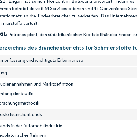
021
: Engen hat seinen Horizont in Botswana erweitert, indem es f
hmen betreibt derzeit 64 Servicestationen und 43 Convenience-Store
stationnetz an die Endverbraucher zu verkaufen. Das Unternehmen 
hmierstoffe verteilt.
021
: Petronas plant, den südafrikanischen Kraftstoffhändler Engen zu
verzeichnis des Branchenberichts für Schmierstoffe f
menfassung und wichtigste Erkenntnisse
tung
Studienannahmen und Marktdefinition
mfang der Studie
Forschungsmethodik
igste Branchentrends
rends in der Automobilindustrie
Regulatorischer Rahmen