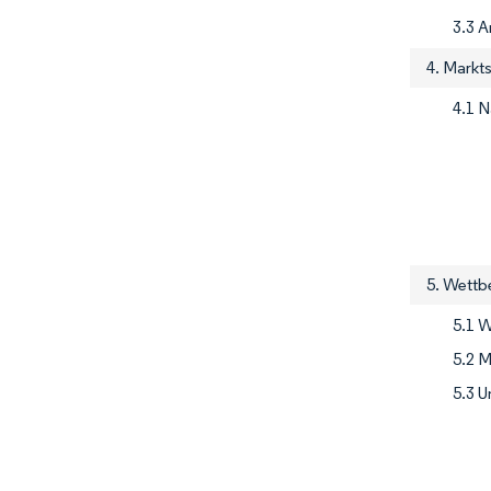
3.3 A
4. Markt
4.1 
5. Wettb
5.1 
5.2 M
5.3 