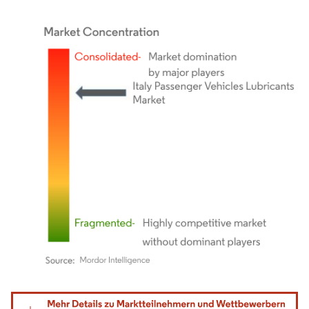
Bild © Mordor Intelligence. Wiederverwendung erfordert Namensnennung gemäß