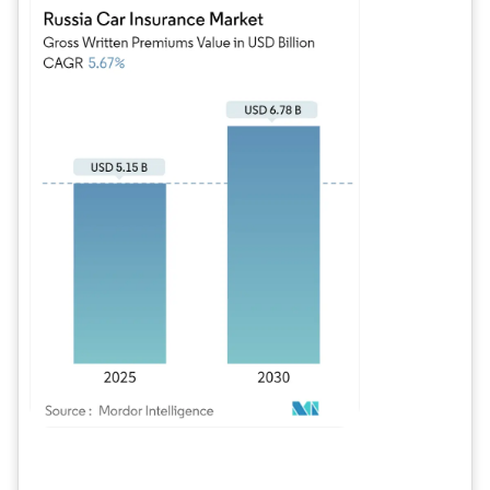
Bild © Mordor Intelligence. Wiederverwendung erfordert Namensnennung gem