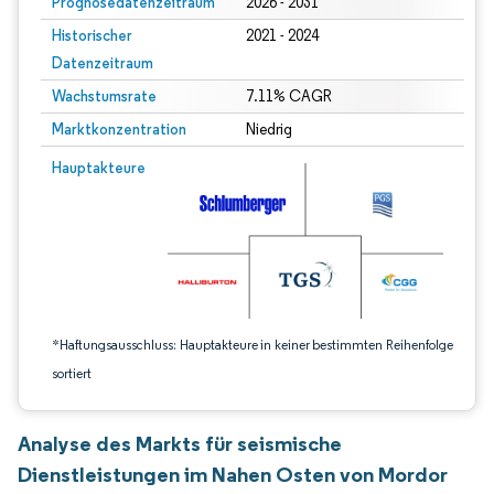
Prognosedatenzeitraum
2026 - 2031
Historischer
2021 - 2024
Datenzeitraum
Wachstumsrate
7.11% CAGR
Marktkonzentration
Niedrig
Bild © Mordor Intelligence. Wiederverwendung erfordert Namensnennung gem
Hauptakteure
*Haftungsausschluss: Hauptakteure in keiner bestimmten Reihenfolge
sortiert
Analyse des Markts für seismische
Dienstleistungen im Nahen Osten von Mordor