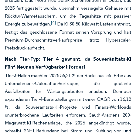
ersetzen. Das Moro Hub Solar-Rechenzentrum in Dubai, das
2025 fertiggestellt wurde, übernahm versiegelte Gehäuse mit
Rücktür-Wärmetauschern, um die Tageshitze mit passiver
[4]
Energie zu bewältigen.
Da KI 30-50-Kilowatt-Lasten antreibt,
festigt das geschlossene Format seinen Vorsprung und hält
Premium-Durchschnittsverkaufspreise trotz Hyperscaler-
Preisdruck aufrecht.
Nach Tier-Typ: Tier 4 gewinnt, da Souveränitäts-KI
Fünf-Neunen-Verfügbarkeit fordert
Tier-3-Hallen machten 2025 56,21 % der Racks aus, ein Erbe aus
Unternehmens-Colocation-Verträgen, die geplante
Ausfallzeiten für Wartungsarbeiten erlauben. Dennoch
expandieren Tier-4-Bereitstellungen mit einer CAGR von 16,12
%, da Souveränitäts-KI-Projekte und Finanz-Workloads
ununterbrochene Laufzeiten erfordern. Saudi-Arabiens 200-
Megawatt-KI-Rechenanlage, die 2026 angekündigt wurde,
schreibt 2N+1-Redundanz bei Strom und Kühlung vor und