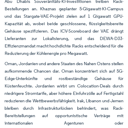
Abu Dhabis Souveränitäts-KI-Investitionen treiben Rack-
Bestellungen an. Khaznas geplanter 5-Gigawatt-KI-Campus
und das Stargate-VAE-Projekt zielen auf 1 Gigawatt GPU-
Kapazität ab, wobei beide geschlossene, flüssigkeitsbereite
Gehäuse spezifizieren. Das ICV-Scoreboard der VAE drängt
Lieferanten zur Lokalisierung, und das DEWA-D33-
Effizienzmandat macht hochdichte Racks entscheidend für die
Reduzierung der Kühlenergie pro Megawatt.
Oman, Jordanien und andere Staaten des Nahen Ostens stellen
aufkommende Chancen dar. Oman konzentriert sich auf 5G-
Edge-Unterkünfte und rostbeständige Gehäuse für
Küstenfeuchte. Jordanien wirbt um Colocation-Deals durch
niedrigere Stromtarife, aber höhere Einfuhrzölle auf Fertigstahl
reduzieren die Wettbewerbsfähigkeit. Irak, Libanon und Jemen
bleiben durch Infrastrukturlücken behindert, was Rack-
Bereitstellungen auf opportunistische Verträge mit
internationalen Agenturen oder