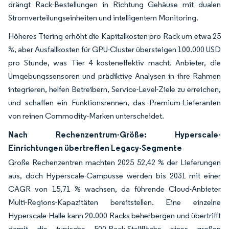
drängt Rack-Bestellungen in Richtung Gehäuse mit dualen
Stromverteilungseinheiten und intelligentem Monitoring.
Höheres Tiering erhöht die Kapitalkosten pro Rack um etwa 25
%, aber Ausfallkosten für GPU-Cluster übersteigen 100.000 USD
pro Stunde, was Tier 4 kosteneffektiv macht. Anbieter, die
Umgebungssensoren und prädiktive Analysen in ihre Rahmen
integrieren, helfen Betreibern, Service-Level-Ziele zu erreichen,
und schaffen ein Funktionsrennen, das Premium-Lieferanten
von reinen Commodity-Marken unterscheidet.
Nach Rechenzentrum-Größe: Hyperscale-
Einrichtungen übertreffen Legacy-Segmente
Große Rechenzentren machten 2025 52,42 % der Lieferungen
aus, doch Hyperscale-Campusse werden bis 2031 mit einer
CAGR von 15,71 % wachsen, da führende Cloud-Anbieter
Multi-Regions-Kapazitäten bereitstellen. Eine einzelne
Hyperscale-Halle kann 20.000 Racks beherbergen und übertrifft
damit die typische 500-Rack-Stellfläche eines großen