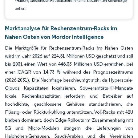
*Haftungsausschluss: Hauptakteure in keiner bestimmten Reihenfolge
sortiert
Marktanalyse für Rechenzentrum-Racks im
Nahen Osten von Mordor Intelligence
Die Marktgröße für Rechenzentrum-Racks im Nahen Osten
wird im Jahr 2026 auf 224,51 Millionen USD geschätzt und soll
bis 2031 einen Wert von 446,33 Millionen USD erreichen, bei
einer CAGR von 14,73 % während des Prognosezeitraums
(2026-2031). Die Nachfrage beschleunigt sich, da Hyperscale-
Clouds Kapazitäten lokalisieren, Souveränitäts-KI-Mandate
lokale Rechenkapazitäten erfordern und Betreiber auf
hochdichte, geschlossene Gehäuse standardisieren, die
Flüssig- oder Rücktürkühlung unterstützen. Voll-Racks mit 42U
bleiben dominant, doch Edge-Rollouts im Zusammenhang mit
5G und Micro-Modulen steigern die Lieferungen von
Halbhöhen-Gehäusen. Saudi-Arabien und die Vereinigten