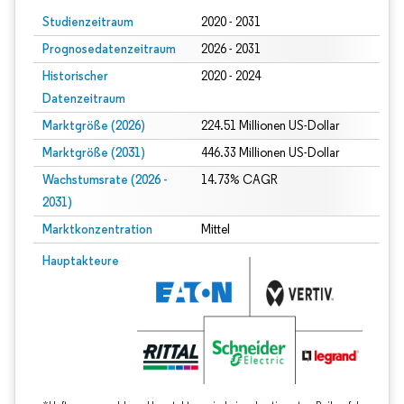
Studienzeitraum
2020 - 2031
Prognosedatenzeitraum
2026 - 2031
Historischer
2020 - 2024
Datenzeitraum
Marktgröße (2026)
224.51 Millionen US-Dollar
Marktgröße (2031)
446.33 Millionen US-Dollar
Wachstumsrate (2026 -
14.73% CAGR
2031)
Marktkonzentration
Mittel
Bild © Mordor Intelligence. Wiederverwendung erfordert Namensnennung gem
Hauptakteure