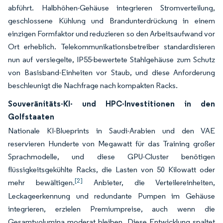
abführt. Halbhöhen-Gehäuse integrieren Stromverteilung,
geschlossene Kühlung und Brandunterdrückung in einem
einzigen Formfaktor und reduzieren so den Arbeitsaufwand vor
Ort erheblich. Telekommunikationsbetreiber standardisieren
nun auf versiegelte, IP55-bewertete Stahlgehäuse zum Schutz
von Basisband-Einheiten vor Staub, und diese Anforderung
beschleunigt die Nachfrage nach kompakten Racks.
Souveränitäts-KI- und HPC-Investitionen in den
Golfstaaten
Nationale KI-Blueprints in Saudi-Arabien und den VAE
reservieren Hunderte von Megawatt für das Training großer
Sprachmodelle, und diese GPU-Cluster benötigen
flüssigkeitsgekühlte Racks, die Lasten von 50 Kilowatt oder
[2]
mehr bewältigen.
Anbieter, die Verteilereinheiten,
Leckageerkennung und redundante Pumpen im Gehäuse
integrieren, erzielen Premiumpreise, auch wenn die
Gesamtvolumina moderat bleiben. Diese Entwicklung spaltet