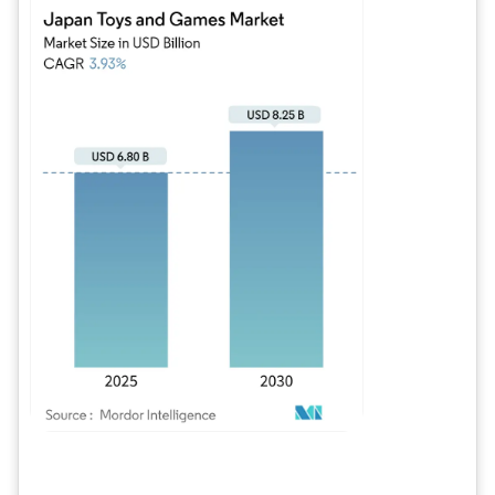
Bild © Mordor Intelligence. Wiederverwendung erfordert Namensnennung gem