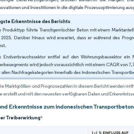
novationen und Investitionen in die digitale Prozessoptimierung aus
gste Erkenntnisse des Berichts
 Produkttyp führte Transitgemischter Beton mit einem Marktante
 2025. Darüber hinaus wird erwartet, dass er während des Pro
st.
 Endverbrauchssektor entfiel auf den Wohnungsbausektor ein M
rbesegments wird jedoch voraussichtlich mit einem CAGR von 7,7
r allen Nachfragekategorien innerhalb des indonesischen Transport
Die Marktgrößen- und Prognosezahlen in diesem Bericht werden mit
ce erstellt und mit den neuesten verfügbaren Daten und Erkenntnissen
und Erkenntnisse zum indonesischen Transportbeto
der Treiberwirkung
*
(~) % EINFLUSS AUF