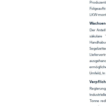
Produzent
Folgeauftr
LKW-monti
Wachsend
Der Anteil
säkulare
Handhabun
Segelzeit
Lieferver
ausgehand
ermöglich
Umfeld, in
Verpflic
Regierung
industriel
Tonne red