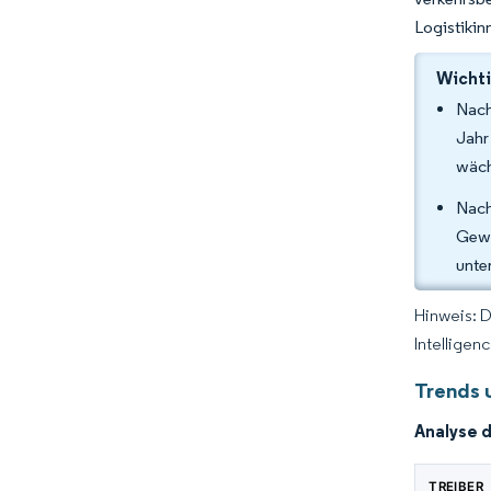
Logistikin
Wichti
Nach
Jahr
wäch
Nach
Gewe
unte
Hinweis: 
Intelligen
Trends 
Analyse 
TREIBER