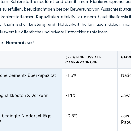
etem Kohlenstoff eingeführt und damit ihren Pioniervorsprung au
s zu erfüllen, berücksichtigen bei der Bewertung von Ausschreib
kohlenstoffarmer Kapazitäten effektiv zu einem Qualifikationskr
e thermische Leistung und Haltbarkeit helfen auch dabei, ma
uswert für öffentliche und private Entwickler zu steigern.
der Hemmnisse
*
S
(~) % EINFLUSS AUF
GEOG
CAGR-PROGNOSE
che Zement- überkapazität
-1.5%
Nati
gistikkosten & Verkehr
-1.1%
Java
-bedingte Niederschläge
-0.8%
Java
7
Pap