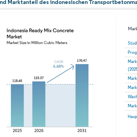
nd Marktanteil des indonesischen Transportbetonm
Mark
Stud
Prog
Mark
(202
Mark
Mark
Bild © Mordor Intelligence. Wiederverwendung erfor
Wach
Mark
Bild 
Haup