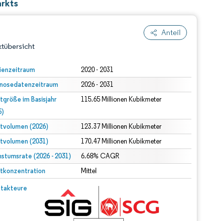
arkts
Anteil
tübersicht
ienzeitraum
2020 - 2031
nosedatenzeitraum
2026 - 2031
tgröße im Basisjahr
115.65 Millionen Kubikmeter
5)
tvolumen (2026)
123.37 Millionen Kubikmeter
tvolumen (2031)
170.47 Millionen Kubikmeter
dert Namensnennung gemäß CC BY 4.0.
stumsrate (2026 - 2031)
6.68% CAGR
tkonzentration
Mittel
© Mordor Intelligence. Wiederverwendung erfordert Namensnennung gemäß CC BY 4.0.
takteure