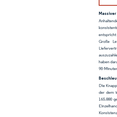
Massiver 
Anhaltende
konsisten
entspricht
Große Lei
Lieferver
auszuzahle
haben dara
90-Minuten
Beschleu
Die Knapph
der dem i
165.880 ge
Einzelha
Konsisten