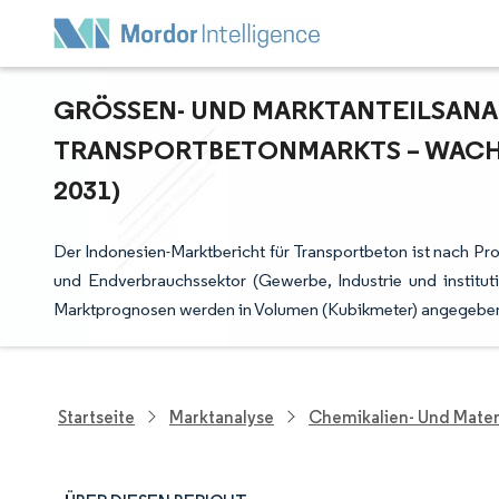
GRÖSSEN- UND MARKTANTEILSANAL
RANSPORTBETONMARKTS – WACHST
031)
Der Indonesien-Marktbericht für Transportbeton ist nach P
und Endverbrauchssektor (Gewerbe, Industrie und instituti
Marktprognosen werden in Volumen (Kubikmeter) angegebe
Startseite
Marktanalyse
Chemikalien- Und Mater