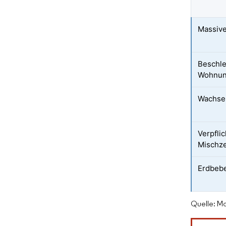
Massive
Beschle
Wohnun
Wachse
Verpfli
Mischz
Erdbebe
Quelle: Mo