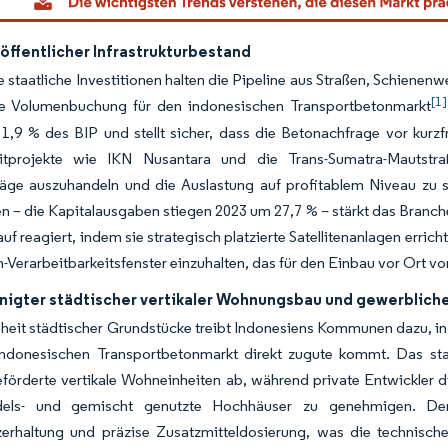
öffentlicher Infrastrukturbestand
 staatliche Investitionen halten die Pipeline aus Straßen, Schienen
[1]
te Volumenbuchung für den indonesischen Transportbetonmarkt
 1,9 % des BIP und stellt sicher, dass die Betonachfrage vor kurz
tprojekte wie IKN Nusantara und die Trans-Sumatra-Mautstra
träge auszuhandeln und die Auslastung auf profitablem Niveau zu 
n – die Kapitalausgaben stiegen 2023 um 27,7 % – stärkt das Branch
uf reagiert, indem sie strategisch platzierte Satellitenanlagen erri
-Verarbeitbarkeitsfenster einzuhalten, das für den Einbau vor Ort vo
nigter städtischer vertikaler Wohnungsbau und gewerblic
eit städtischer Grundstücke treibt Indonesiens Kommunen dazu, in die
ndonesischen Transportbetonmarkt direkt zugute kommt. Das staa
förderte vertikale Wohneinheiten ab, während private Entwickler di
ndels- und gemischt genutzte Hochhäuser zu genehmigen. Der
zerhaltung und präzise Zusatzmitteldosierung, was die technische