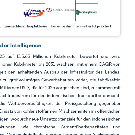
ungsausschluss: Hauptakteure in keiner bestimmten Reihenfolge sortiert
dor Intelligence
5 auf 115,65 Millionen Kubikmeter bewertet und wird
Millionen Kubikmeter bis 2031 wachsen, mit einem CAGR von
lt den anhaltenden Ausbau der Infrastruktur des Landes,
 zu großvolumigen Gewerbebauten wider, die fabrikseitig
Milliarden USD, die für 2025 vorgesehen sind, zusammen mit
 Nachfragestrom für den indonesischen Transportbetonmarkt.
die Wettbewerbsfähigkeit der Preisgestaltung gegenüber
e Einsatz von kohlenstoffarmen Mischzementen im öffentlichen
igen, wodurch neue Umsatzpotenziale für den indonesischen
ränkungen, wie chronische Zementüberkapazitäten und
ese Gegenwindeffekte werden jedoch durch Skaleneffekte,