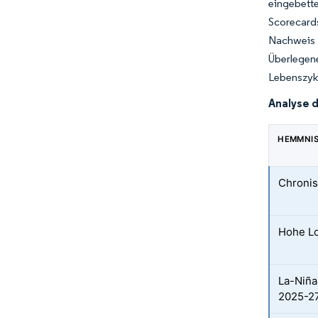
eingebett
Scorecard
Nachweis 
Überlegen
Lebenszykl
Analyse 
HEMMNI
Chronis
Hohe Lo
La-Niña
2025-2