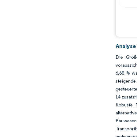
Analyse
Die Größ
voraussic
6,68 % wä
steigende
gesteuerte
14 zusätzl
Robuste M
alternativ
Bauwesen 
Transpor
verkehrsb