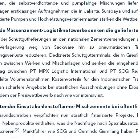
en, die selbstverdichtende und pumpfähige Mischungen liefe
ägen erstklassiger Auftragnehmer, die in Jakarta, Surabaya und au
erte Pumpen und Hochleistungsverteilermasten stärken die Wettbew
e Massenzement-Logistiknetzwerke senken die geliefert
 der Schüttgutlieferungen an den nationalen Zementversendungen st
 Verlagerung weg von Sackware hin zu pneumatischen Tran
gsverluste reduzieren. Dedizierte Schüttgutterminals, die in Gre
en zwischen Werken und Mischanlagen und senken die eingehenden
trag zwischen PT MPX Logistic International und PT SCG Rea
elte Volumenabnahmen Kostenvorteile für den indonesischen Tra
en schärfere Angebote bei staatlichen Ausschreibungen ohne Eros
 dem der Preiswettbewerb nach wie vor intensiv ist.
htender Einsatz kohlenstoffarmer Mischzemente bei öffentl
srundschreiben verpflichten nun staatlich finanzierte Projekt
le Nebenprodukte enthalten, was die Nachfrage nach Spezialzusatzst
[2]
uzieren
. Marktführer wie SCG und Cemindo Gemilang haben Pr