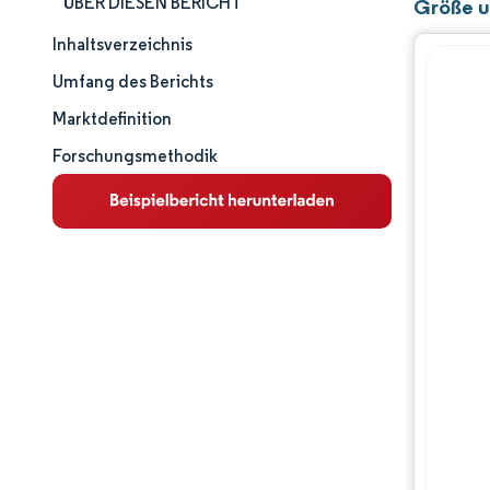
ÜBER DIESEN BERICHT
Größe u
Inhaltsverzeichnis
Marktgröße und -anteil
Umfang des Berichts
Marktanalyse
Marktdefinition
Forschungsmethodik
Trends und Einblicke
Segmentanalyse
Geografische Analyse
Wettbewerbslandschaft
Hauptakteure
Branchenentwicklungen