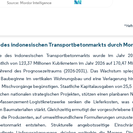
*Haft
 des indonesischen Transportbetonmarkts durch Mor
e des indonesischen Transportbetonmarkts wurde im Jahr 202
htlich von 123,37 Millionen Kubikmetern im Jahr 2026 auf 170,47 
hrend des Prognosezeitraums (2026-2031). Das Wachstum spiege
 Baubeginne im vertikalen Wohnungsbau und eine Verlagerung hin
 Mischvorgänge begünstigen. Staatliche Kapitalausgaben von 25,5 
ichen nationalen strategischen Projekten, stützen einen planbaren
assenzement-Logistiknetzwerke senken die Lieferkosten, was 
en Baumaterialien stärkt. Gleichzeitig ermutigt der vorgeschrieben
die Produzenten, auf umweltfreundlichere Formulierungen umzuste
tbetonmarkt entstehen. Strukturelle angebotsseitige Einsch
edingte Lieferverzögerungen, drücken weiterhin die Margen. Di