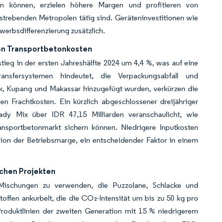
rn können, erzielen höhere Margen und profitieren von
fstrebenden Metropolen tätig sind. Geräteninvestitionen wie
erbsdifferenzierung zusätzlich.
en Transportbetonkosten
ieg in der ersten Jahreshälfte 2024 um 4,4 %, was auf eine
sfersystemen hindeutet, die Verpackungsabfall und
sik, Kupang und Makassar hinzugefügt wurden, verkürzen die
 Frachtkosten. Ein kürzlich abgeschlossener dreijähriger
dy Mix über IDR 47,15 Milliarden veranschaulicht, wie
nsportbetonmarkt sichern können. Niedrigere Inputkosten
ion der Betriebsmarge, ein entscheidender Faktor in einem
ichen Projekten
e, Mischungen zu verwenden, die Puzzolane, Schlacke und
offen ankurbelt, die die CO₂-Intensität um bis zu 50 kg pro
oduktlinien der zweiten Generation mit 15 % niedrigerem