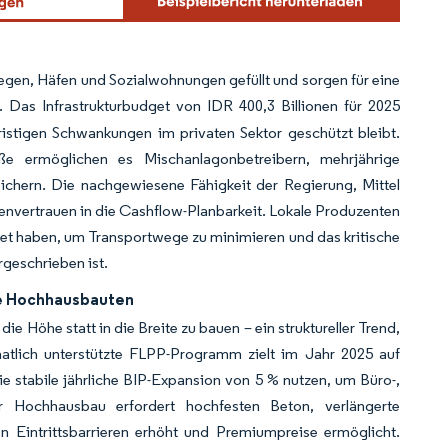
wegen, Häfen und Sozialwohnungen gefüllt und sorgen für eine
. Das Infrastrukturbudget von IDR 400,3 Billionen für 2025
fristigen Schwankungen im privaten Sektor geschützt bleibt.
ße ermöglichen es Mischanlagonbetreibern, mehrjährige
sichern. Die nachgewiesene Fähigkeit der Regierung, Mittel
envertrauen in die Cashflow-Planbarkeit. Lokale Produzenten
chtet haben, um Transportwege zu minimieren und das kritische
rgeschrieben ist.
he Hochhausbauten
 Höhe statt in die Breite zu bauen – ein struktureller Trend,
tlich unterstützte FLPP-Programm zielt im Jahr 2025 auf
e stabile jährliche BIP-Expansion von 5 % nutzen, um Büro-,
 Hochhausbau erfordert hochfesten Beton, verlängerte
n Eintrittsbarrieren erhöht und Premiumpreise ermöglicht.