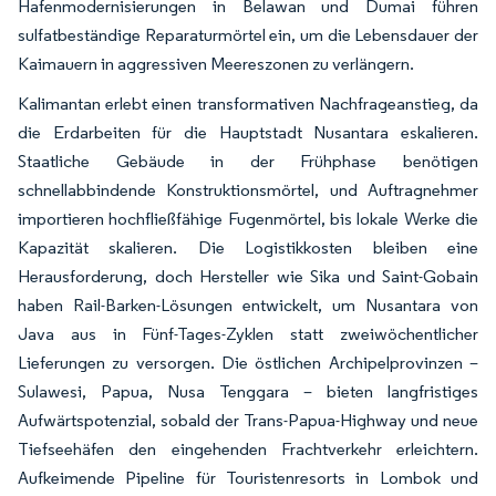
Hafenmodernisierungen in Belawan und Dumai führen
sulfatbeständige Reparaturmörtel ein, um die Lebensdauer der
Kaimauern in aggressiven Meereszonen zu verlängern.
Kalimantan erlebt einen transformativen Nachfrageanstieg, da
die Erdarbeiten für die Hauptstadt Nusantara eskalieren.
Staatliche Gebäude in der Frühphase benötigen
schnellabbindende Konstruktionsmörtel, und Auftragnehmer
importieren hochfließfähige Fugenmörtel, bis lokale Werke die
Kapazität skalieren. Die Logistikkosten bleiben eine
Herausforderung, doch Hersteller wie Sika und Saint-Gobain
haben Rail-Barken-Lösungen entwickelt, um Nusantara von
Java aus in Fünf-Tages-Zyklen statt zweiwöchentlicher
Lieferungen zu versorgen. Die östlichen Archipelprovinzen –
Sulawesi, Papua, Nusa Tenggara – bieten langfristiges
Aufwärtspotenzial, sobald der Trans-Papua-Highway und neue
Tiefseehäfen den eingehenden Frachtverkehr erleichtern.
Aufkeimende Pipeline für Touristenresorts in Lombok und