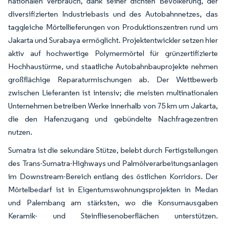
nationalen Verbrauch, dank seiner dichten Bevölkerung, der
diversifizierten Industriebasis und des Autobahnnetzes, das
taggleiche Mörtellieferungen von Produktionszentren rund um
Jakarta und Surabaya ermöglicht. Projektentwickler setzen hier
aktiv auf hochwertige Polymermörtel für grünzertifizierte
Hochhaustürme, und staatliche Autobahnbauprojekte nehmen
großflächige Reparaturmischungen ab. Der Wettbewerb
zwischen Lieferanten ist intensiv; die meisten multinationalen
Unternehmen betreiben Werke innerhalb von 75 km um Jakarta,
die den Hafenzugang und gebündelte Nachfragezentren
nutzen.
Sumatra ist die sekundäre Stütze, belebt durch Fertigstellungen
des Trans-Sumatra-Highways und Palmölverarbeitungsanlagen
im Downstream-Bereich entlang des östlichen Korridors. Der
Mörtelbedarf ist in Eigentumswohnungsprojekten in Medan
und Palembang am stärksten, wo die Konsumausgaben
Keramik- und Steinfliesenoberflächen unterstützen.