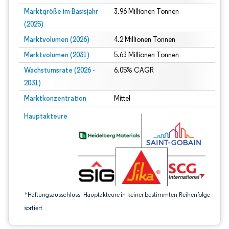
Marktgröße im Basisjahr
3.96 Millionen Tonnen
(2025)
Marktvolumen (2026)
4.2 Millionen Tonnen
Marktvolumen (2031)
5.63 Millionen Tonnen
Wachstumsrate (2026 -
6.05% CAGR
2031)
Marktkonzentration
Mittel
Bild © Mordor Intelligence. Wiederverwendung erfordert Namensnennung gem
Hauptakteure
*Haftungsausschluss: Hauptakteure in keiner bestimmten Reihenfolge
sortiert