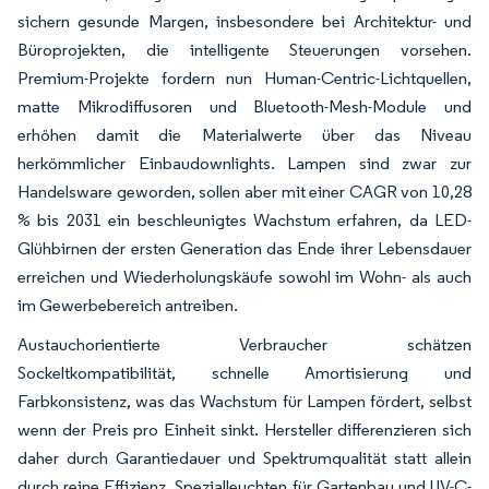
sichern gesunde Margen, insbesondere bei Architektur- und
Büroprojekten, die intelligente Steuerungen vorsehen.
Premium-Projekte fordern nun Human-Centric-Lichtquellen,
matte Mikrodiffusoren und Bluetooth-Mesh-Module und
erhöhen damit die Materialwerte über das Niveau
herkömmlicher Einbaudownlights. Lampen sind zwar zur
Handelsware geworden, sollen aber mit einer CAGR von 10,28
% bis 2031 ein beschleunigtes Wachstum erfahren, da LED-
Glühbirnen der ersten Generation das Ende ihrer Lebensdauer
erreichen und Wiederholungskäufe sowohl im Wohn- als auch
im Gewerbebereich antreiben.
Austauchorientierte Verbraucher schätzen
Sockeltkompatibilität, schnelle Amortisierung und
Farbkonsistenz, was das Wachstum für Lampen fördert, selbst
wenn der Preis pro Einheit sinkt. Hersteller differenzieren sich
daher durch Garantiedauer und Spektrumqualität statt allein
durch reine Effizienz. Spezialleuchten für Gartenbau und UV-C-