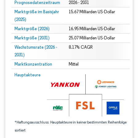
Prognosedatenzeitraum
2026 - 2031
Marktgröße im Basisjahr
15.67 Milliarden US-Dollar
(2025)
Marktgröße (2026)
16.95 Milliarden US-Dollar
Marktgröße (2031)
25.07 Milliarden US-Dollar
Wachstumsrate (2026 -
8.17% CAGR
2031)
Marktkonzentration
Mittel
Bild © Mordor Intelligence. Wiederverwendung erfordert Namensnennung gem
Hauptakteure
*Haftungsausschluss: Hauptakteure in keiner bestimmten Reihenfolge
sortiert