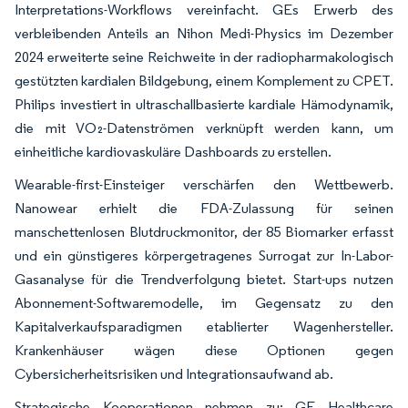
Interpretations-Workflows vereinfacht. GEs Erwerb des
verbleibenden Anteils an Nihon Medi-Physics im Dezember
2024 erweiterte seine Reichweite in der radiopharmakologisch
gestützten kardialen Bildgebung, einem Komplement zu CPET.
Philips investiert in ultraschallbasierte kardiale Hämodynamik,
die mit VO₂-Datenströmen verknüpft werden kann, um
einheitliche kardiovaskuläre Dashboards zu erstellen.
Wearable-first-Einsteiger verschärfen den Wettbewerb.
Nanowear erhielt die FDA-Zulassung für seinen
manschettenlosen Blutdruckmonitor, der 85 Biomarker erfasst
und ein günstigeres körpergetragenes Surrogat zur In-Labor-
Gasanalyse für die Trendverfolgung bietet. Start-ups nutzen
Abonnement-Softwaremodelle, im Gegensatz zu den
Kapitalverkaufsparadigmen etablierter Wagenhersteller.
Krankenhäuser wägen diese Optionen gegen
Cybersicherheitsrisiken und Integrationsaufwand ab.
Strategische Kooperationen nehmen zu: GE Healthcare