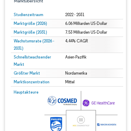
Marktübersicht
Studienzeitraum
2022 - 2031
Marktgröße (2026)
6.06 Milliarden US-Dollar
Marktgröße (2031)
7.53 Milliarden US-Dollar
Wachstumsrate (2026 -
4.44% CAGR
2031)
Schnellstwachsender
Asien-Pazifik
Markt
Größter Markt
Nordamerika
Marktkonzentration
Mittel
Bild © Mordor Intelligence. Wiederverwendung erfordert Namensnennung gem
Hauptakteure