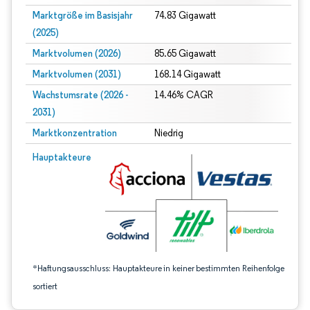
Marktgröße im Basisjahr
74.83 Gigawatt
(2025)
Marktvolumen (2026)
85.65 Gigawatt
Marktvolumen (2031)
168.14 Gigawatt
Wachstumsrate (2026 -
14.46% CAGR
2031)
Marktkonzentration
Niedrig
Bild © Mordor Intelligence. Wiederverwendung erfordert Namensnennung gem
Hauptakteure
*Haftungsausschluss: Hauptakteure in keiner bestimmten Reihenfolge
sortiert