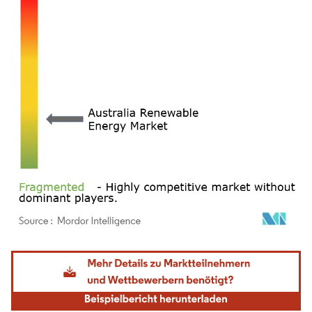
Bild © Mordor Intelligence. Wiederverwendung erfordert Namensnennung gemäß