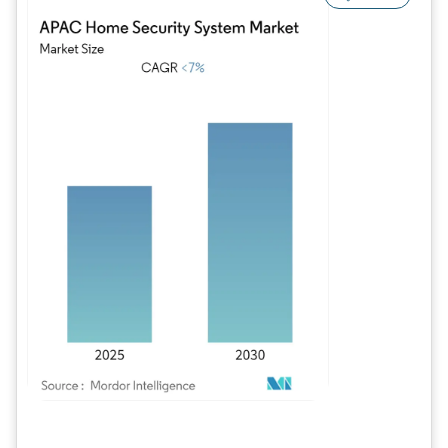
Bild © Mordor Intelligence. Wiederverwendung erfordert Namensnennung gem