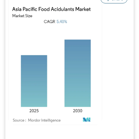
Bild © Mordor Intelligence. Wiederverwendung erfordert Namensnennung gem