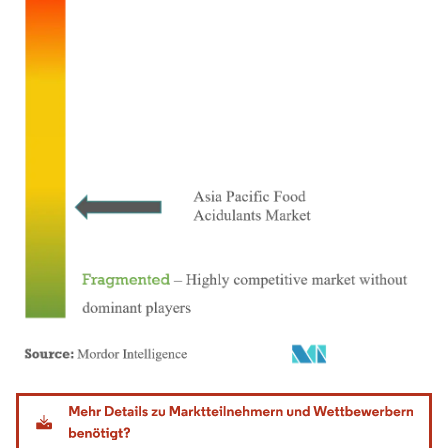
Bild © Mordor Intelligence. Wiederverwendung erfordert Namensnennung gemäß