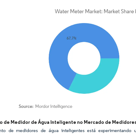
rdor Intelligence. O reuso requer atribuição conforme CC BY 4.0.
 de Medidor de Água Inteligente no Mercado de Medidore
to de medidores de água inteligentes está experimentando 