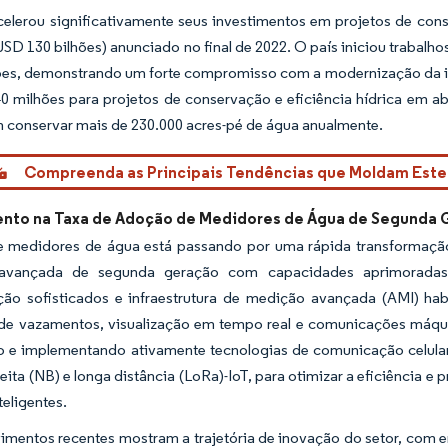
celerou significativamente seus investimentos em projetos de co
USD 130 bilhões) anunciado no final de 2022. O país iniciou trabal
hões, demonstrando um forte compromisso com a modernização da in
 milhões para projetos de conservação e eficiência hídrica em ab
 conservar mais de 230.000 acres-pé de água anualmente.
Compreenda as Principais Tendências que Moldam Est
nto na Taxa de Adoção de Medidores de Água de Segunda 
e medidores de água está passando por uma rápida transformação
avançada de segunda geração com capacidades aprimoradas.
ão sofisticados e infraestrutura de medição avançada (AMI) hab
de vazamentos, visualização em tempo real e comunicações máqui
o e implementando ativamente tecnologias de comunicação celula
eita (NB) e longa distância (LoRa)-IoT, para otimizar a eficiência e 
teligentes.
imentos recentes mostram a trajetória de inovação do setor, com 