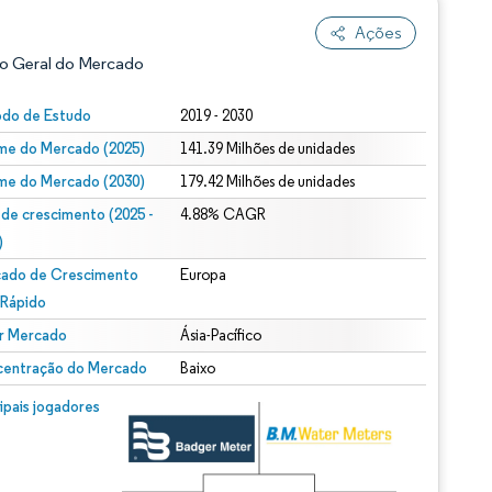
Ações
o Geral do Mercado
odo de Estudo
2019 - 2030
me do Mercado (2025)
141.39 Milhões de unidades
me do Mercado (2030)
179.42 Milhões de unidades
 de crescimento (2025 -
4.88% CAGR
)
ado de Crescimento
Europa
ão conforme CC BY 4.0.
 Rápido
r Mercado
Ásia-Pacífico
entração do Mercado
Baixo
m © Mordor Intelligence. O reuso requer atribuição conforme CC BY 4.0.
cipais jogadores