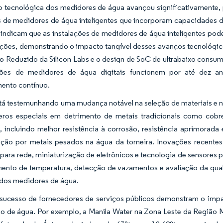
o tecnológica dos medidores de água avançou significativamente,
 de medidores de água inteligentes que incorporam capacidades d
 indicam que as instalações de medidores de água inteligentes p
ações, demonstrando o impacto tangível desses avanços tecnológic
o Reduzido da Silicon Labs e o design de SoC de ultrabaixo consum
ções de medidores de água digitais funcionem por até dez a
ento contínuo.
stá testemunhando uma mudança notável na seleção de materiais e 
eros especiais em detrimento de metais tradicionais como cobre
, incluindo melhor resistência à corrosão, resistência aprimorad
ção por metais pesados na água da torneira. Inovações recentes
 para rede, miniaturização de eletrônicos e tecnologia de sensores
ento de temperatura, detecção de vazamentos e avaliação da qual
 dos medidores de água.
sucesso de fornecedores de serviços públicos demonstram o impa
o de água. Por exemplo, a Manila Water na Zona Leste da Região 