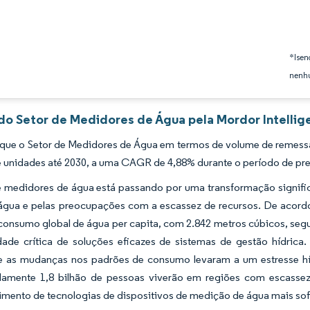
*Isen
nenhu
 do Setor de Medidores de Água pela Mordor Intellig
 que o Setor de Medidores de Água em termos de volume de remessa
 unidades até 2030, a uma CAGR de 4,88% durante o período de pre
e medidores de água está passando por uma transformação signif
 água e pelas preocupações com a escassez de recursos. De acord
 consumo global de água per capita, com 2.842 metros cúbicos, se
dade crítica de soluções eficazes de sistemas de gestão hídric
l e as mudanças nos padrões de consumo levaram a um estresse h
amente 1,8 bilhão de pessoas viverão em regiões com escassez
imento de tecnologias de dispositivos de medição de água mais so