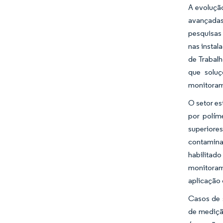
A evoluçã
avançadas
pesquisas
nas instal
de Trabalh
que solu
monitoram
O setor e
por polím
superiores
contamina
habilitado
monitoram
aplicação
Casos de 
de mediçã