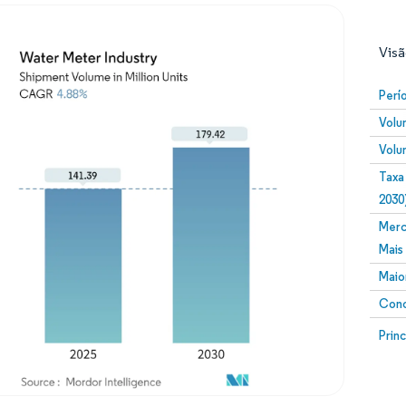
Visã
Perí
Volu
Volu
Taxa
2030
Merc
Imagem © Mordor Intelligence. O reuso requer atribuiç
Mais
Maio
Conc
Image
Prin