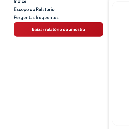
Índice
Panorama do Mercado
Escopo do Relatório
Perguntas frequentes
Análise de mercado
Principais Tendências de Mercado
Análise de segmentos
Análise geográfica
Panorama competitivo
Principais jogadores
Desenvolvimentos da indústria