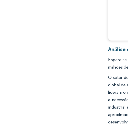
Análise
Espera-se
milhões de
O setor d
global de
lideram o
a necessi
industria
aproximad
desenvolv