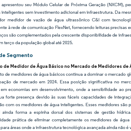
 apresentou seu Módulo Celular de Próxima Geração (NXCM), per
inteligentes sem investimento adicional em infraestrutura. Da mes
or medidor de vazão de água ultrassônico C&I com tecnologi
nte à rede de comunicação FlexNet, fornecendo leituras precisas em
nços são complementados pela crescente disponibilidade de infrae
m terço da população global até 2025.
 de Segmento
 de Medidor de Água Básico no Mercado de Medidores de 
o de medidores de água básicos continua a dominar o mercado g
ipação de mercado em 2024. Essa posição significativa no merc
em economias em desenvolvimento, onde a sensibilidade ao pre
a forte presença devido às suas fáceis capacidades de integraçã
o com os medidores de água inteligentes. Esses medidores são par
al ainda forma a espinha dorsal dos sistemas de gestão hídr
lidade prática de eliminar completamente os medidores de água
 para áreas onde a infraestrutura tecnológica avançada ainda não é v