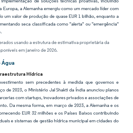
implementação de soluções técnicas proativas, incluindo
Na Europa, a Alemanha emergiu como um mercado líder com
o um valor de produção de quase EUR 1 bilhão, enquanto a
imentando seca classificada como "alerta" ou "emergência"
.
rados usando a estrutura de estimativa proprietária da
sponíveis em janeiro de 2026.
e Água
raestrutura Hídrica
e investimento sem precedentes à medida que governos e
o de 2023, o Ministério Jal Shakti da Índia anunciou planos
parcerias com startups, inovadores privados e associações de
amento. Da mesma forma, em março de 2023, a Alemanha e os
fornecendo EUR 32 milhões e os Países Baixos contribuindo
duais e sistemas de gestão hídrica municipal em cidades do