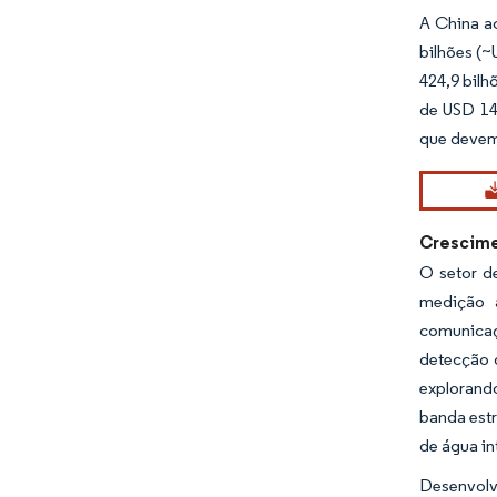
A China a
bilhões (~
424,9 bil
de USD 140
que devem
Crescime
O setor d
medição 
comunicaç
detecção 
explorand
banda estr
de água in
Desenvolv