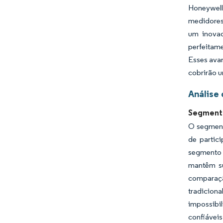
Honeywell
medidores 
um inovad
perfeitame
Esses ava
cobrirão u
Análise
Segmento
O segment
de partic
segmento 
mantêm su
comparaçã
tradicion
impossibi
confiáveis