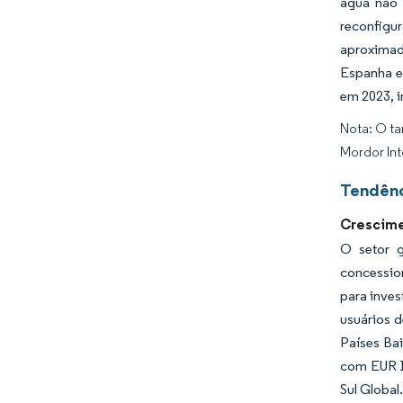
água não 
reconfigu
aproximad
Espanha e
em 2023, 
Nota: O ta
Mordor Int
Tendênc
Crescime
O setor g
concession
para inves
usuários 
Países Ba
com EUR 1
Sul Global