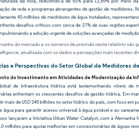
faturada da Ásia, reduzindo-a de 63% para 12,69% por meio da 
ração de rede e programas abrangentes de gestão de medidores. 
amente 45 milhões de medidores de água instalados, representand
nfrenta desafios críticos com cerca de 27% de suas regiões exper
impulsionando a adoção urgente de soluções avançadas de medição
manho do mercado e os números de previsão neste relatório são ge
elligence, atualizada com os dados e percepções mais recentes di
ias e Perspectivas do Setor Global de Medidores d
nto do Investimento em Atividades de Modernização da Inf
lobal de infraestrutura hídrica está testemunhando níveis d
árias enfrentam os crescentes desafios de gestão hídrica. Em març
tir mais de USD 240 bilhões no setor hídrico do país, com foco em 
de água para garantir acesso universal à água potável e ao sane
ixos lançaram a Iniciativa Urban Water Catalyst, com a Alemanha 
0 milhões para apoiar melhorias em concessionárias de águas resi
.