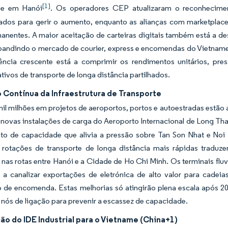
[1]
 e em Hanói
. Os operadores CEP atualizaram o reconhecime
ados para gerir o aumento, enquanto as alianças com marketplac
anentes. A maior aceitação de carteiras digitais também está a de
xpandindo o mercado de courier, express e encomendas do Vietname 
ência crescente está a comprimir os rendimentos unitários, pre
ativos de transporte de longa distância partilhados.
 Contínua da Infraestrutura de Transporte
il milhões em projetos de aeroportos, portos e autoestradas estão a
s novas instalações de carga do Aeroporto Internacional de Long T
o de capacidade que alivia a pressão sobre Tan Son Nhat e Noi 
 rotações de transporte de longa distância mais rápidas traduz
nas rotas entre Hanói e a Cidade de Ho Chi Minh. Os terminais flu
o a canalizar exportações de eletrónica de alto valor para cade
 de encomenda. Estas melhorias só atingirão plena escala após 202
nós de ligação para prevenir a escassez de capacidade.
o do IDE Industrial para o Vietname (China+1)