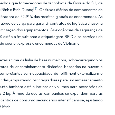
dida que fornecedores de tecnologia da Coreia do Sul, de
[3]
c Ninh e Binh Duong
. Os fluxos diários de componentes de
lizadora de 32,94% das receitas globais de encomendas. As
aéreo de carga para garantir contratos de logística chave na
 utilização dos equipamentos. As exigências de segurança de
00 estão a impulsionar a etiquetagem RFID e os serviços de
de courier, express e encomendas do Vietname.
ezes acima da linha de base numa hora, sobrecarregando os
motores de encaminhamento dinâmico baseados na nuvem e
comerciantes sem capacidade de fulfillment externalizam o
endas, empurrando os integradores para um armazenamento
curto também está a inclinar os volumes para acessórios de
 2 kg. À medida que as campanhas se expandem para as
os centros de consumo secundários intensificam-se, ajustando
i Minh.