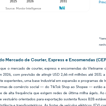
Image
Prin
*Isen
nenhu
 do Mercado de Courier, Express e Encomendas (CEP
 que o mercado de courier, express e encomendas do Vietname c
m 2026, com previsão de atingir USD 2,66 mil milhões até 203
te experientes, uma base industrial em expansão e programas de in
ormas de comércio social — do TikTok Shop ao Shopee — estão a 
e de alta frequência que exigem redes de última milha ágeis. Ao
 e vestuário orientados para exportação sustenta fluxos B2B estáv
istância e transfronteiriços. As frotas de veículos elétricos (EV