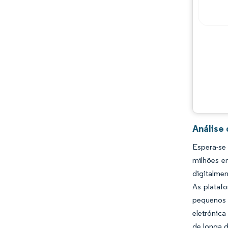
Análise
Espera-se
milhões e
digitalmen
As plataf
pequenos 
eletrónica
de longa d