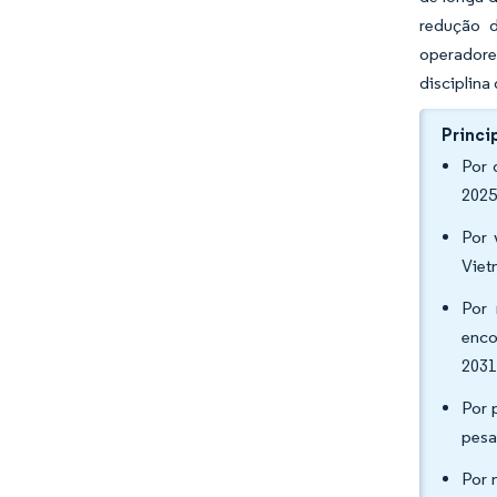
redução d
operadore
disciplina
Princi
Por 
2025
Por 
Viet
Por 
enco
2031
Por 
pesa
Por 