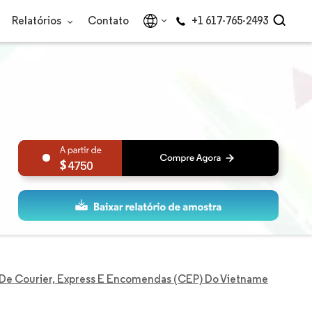
Relatórios
Contato
+1 617-765-2493
4750
De Courier, Express E Encomendas (CEP) Do Vietname