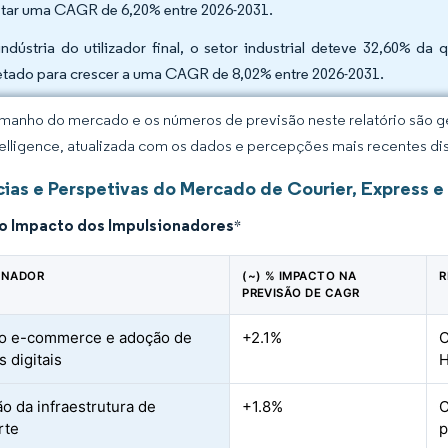
star uma CAGR de 6,20% entre 2026-2031.
indústria do utilizador final, o setor industrial deteve 32,60% 
etado para crescer a uma CAGR de 8,02% entre 2026-2031.
manho do mercado e os números de previsão neste relatório são ge
elligence, atualizada com os dados e percepções mais recentes di
ias e Perspetivas do Mercado de Courier, Express
do Impacto dos Impulsionadores
*
ONADOR
(~) % IMPACTO NA
R
PREVISÃO DE CAGR
o e-commerce e adoção de
+2.1%
C
s digitais
H
o da infraestrutura de
+1.8%
C
rte
p