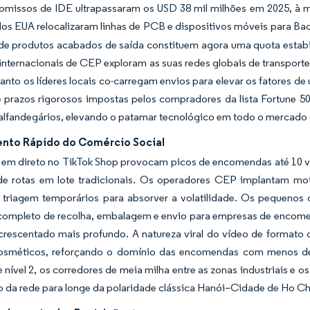
missos de IDE ultrapassaram os USD 38 mil milhões em 2025, à me
os EUA relocalizaram linhas de PCB e dispositivos móveis para Ba
 de produtos acabados de saída constituem agora uma quota estabi
nternacionais de CEP exploram as suas redes globais de transporte 
nto os líderes locais co-carregam envios para elevar os fatores de
e prazos rigorosos impostas pelos compradores da lista Fortune 5
alfandegários, elevando o patamar tecnológico em todo o mercado 
nto Rápido do Comércio Social
 em direto no TikTok Shop provocam picos de encomendas até 10 v
de rotas em lote tradicionais. Os operadores CEP implantam 
 triagem temporários para absorver a volatilidade. Os pequenos 
completo de recolha, embalagem e envio para empresas de encom
crescentado mais profundo. A natureza viral do vídeo de formato 
sméticos, reforçando o domínio das encomendas com menos de
 nível 2, os corredores de meia milha entre as zonas industriais e 
io da rede para longe da polaridade clássica Hanói–Cidade de Ho Ch