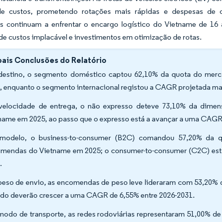
e custos, prometendo rotações mais rápidas e despesas de co
s continuam a enfrentar o encargo logístico do Vietname de 16 
 de custos implacável e investimentos em otimização de rotas.
pais Conclusões do Relatório
destino, o segmento doméstico captou 62,10% da quota do merc
, enquanto o segmento internacional registou a CAGR projetada mai
velocidade de entrega, o não expresso deteve 73,10% da dime
name em 2025, ao passo que o expresso está a avançar a uma CAGR 
modelo, o business-to-consumer (B2C) comandou 57,20% da q
mendas do Vietname em 2025; o consumer-to-consumer (C2C) está
.
peso de envio, as encomendas de peso leve lideraram com 53,20%
do deverão crescer a uma CAGR de 6,55% entre 2026-2031.
modo de transporte, as redes rodoviárias representaram 51,00% de