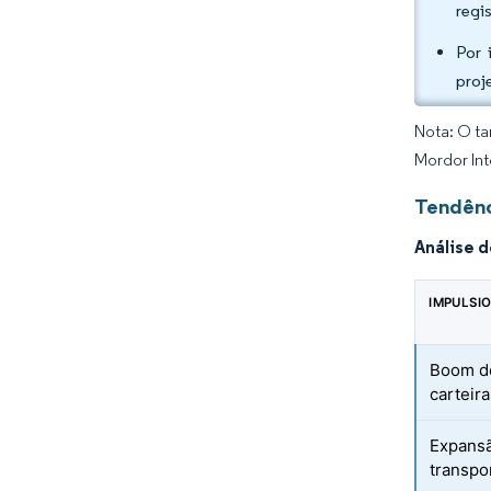
regi
Por 
proj
Nota: O ta
Mordor Int
Tendênc
Análise 
IMPULSI
Boom d
carteira
Expansã
transpo