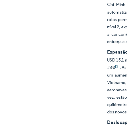
Chi Minh
automatiz
rotas perm
nível 2, e
a concorr
entrega e 
Expansão
USD 13,1 m
[2]
18%
. A
um aument
Vietname,
aeronaves 
vez, estã
quilómetro
dos novos 
Deslocaçã