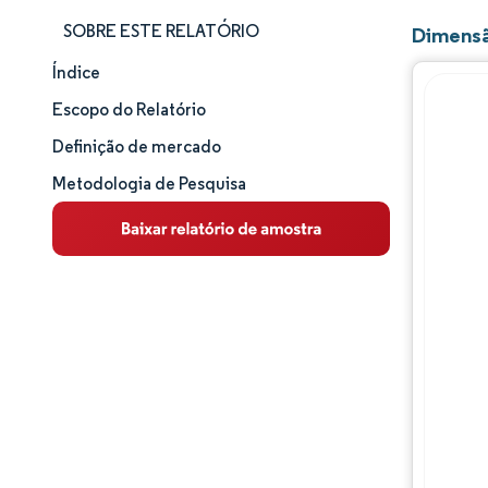
SOBRE ESTE RELATÓRIO
Dimensã
Índice
Tamanho e participação de mercado
Escopo do Relatório
Análise de mercado
Definição de mercado
Metodologia de Pesquisa
Tendências e insights
Análise de segmentos
Análise geográfica
Panorama competitivo
Principais jogadores
Desenvolvimentos da indústria