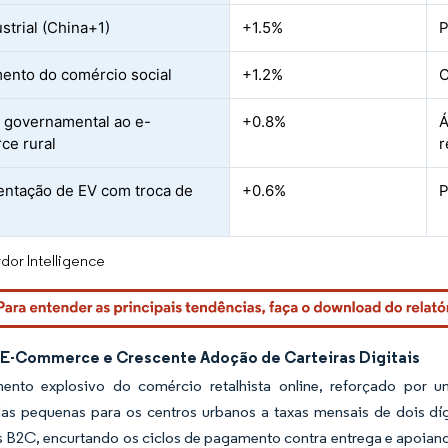
strial (China+1)
+1.5%
P
ento do comércio social
+1.2%
C
 governamental ao e-
+0.8%
Á
ce rural
r
ntação de EV com troca de
+0.6%
P
dor Intelligence
E-Commerce e Crescente Adoção de Carteiras Digitais
ento explosivo do comércio retalhista online, reforçado por 
s pequenas para os centros urbanos a taxas mensais de dois dígi
s B2C, encurtando os ciclos de pagamento contra entrega e apoian