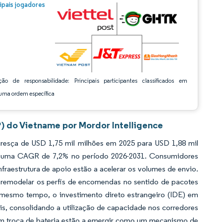
m © Mordor Intelligence. O reuso requer atribuição conforme CC BY 4.0.
cipais jogadores
ção de responsabilidade: Principais participantes classificados em
ma ordem específica
) do Vietname por Mordor Intelligence
resça de USD 1,75 mil milhões em 2025 para USD 1,88 mil
1 a uma CAGR de 7,2% no período 2026-2031. Consumidores
fraestrutura de apoio estão a acelerar os volumes de envio.
remodelar os perfis de encomendas no sentido de pacotes
 mesmo tempo, o investimento direto estrangeiro (IDE) em
eis, consolidando a utilização de capacidade nos corredores
) com troca de bateria estão a emergir como um mecanismo de