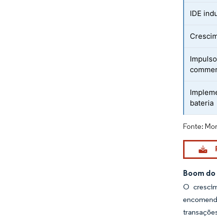
IDE indu
Crescim
Impulso
commer
Impleme
bateria
Fonte: Mor
Boom do 
O crescim
encomenda
transaçõe