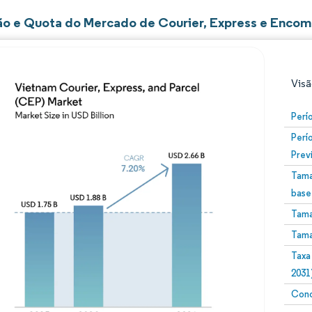
o e Quota do Mercado de Courier, Express e Enco
Visã
Perí
Perí
Prev
Tama
base
Tama
Imagem © Mordor Intelligence. O reuso requer atribuiç
Tama
Taxa
2031
Conc