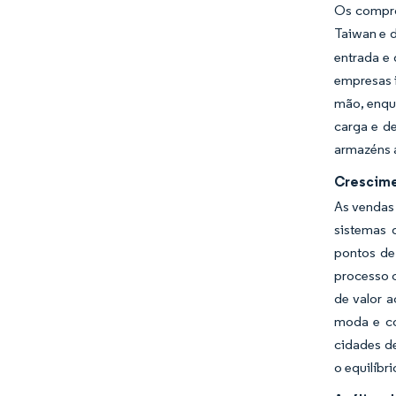
Os compro
Taiwan e d
entrada e
empresas i
mão, enqua
carga e d
armazéns 
Crescime
As vendas
sistemas 
pontos de
processo 
de valor a
moda e co
cidades de
o equilíbr