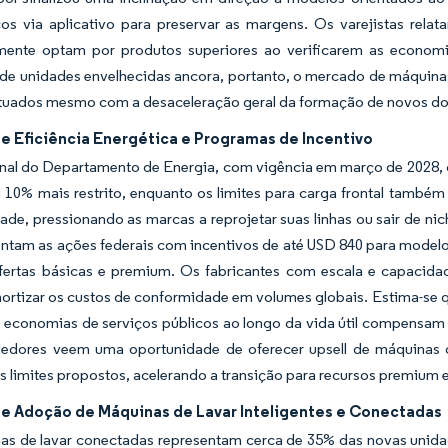
cos via aplicativo para preservar as margens. Os varejistas rela
mente optam por produtos superiores ao verificarem as economia
de unidades envelhecidas ancora, portanto, o mercado de máquinas
tuados mesmo com a desaceleração geral da formação de novos dom
e Eficiência Energética e Programas de Incentivo
inal do Departamento de Energia, com vigência em março de 2028, 
a 10% mais restrito, enquanto os limites para carga frontal tamb
de, pressionando as marcas a reprojetar suas linhas ou sair de n
tam as ações federais com incentivos de até USD 840 para modelos
ofertas básicas e premium. Os fabricantes com escala e capa
tizar os custos de conformidade em volumes globais. Estima-se qu
 economias de serviços públicos ao longo da vida útil compensam 
edores veem uma oportunidade de oferecer upsell de máquinas de
 limites propostos, acelerando a transição para recursos premium 
e Adoção de Máquinas de Lavar Inteligentes e Conectadas
as de lavar conectadas representam cerca de 35% das novas unid