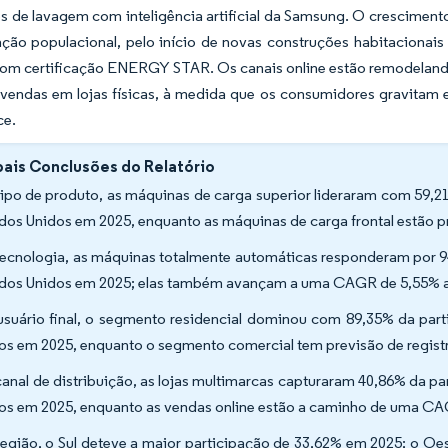
os de lavagem com inteligência artificial da Samsung. O cresciment
ação populacional, pelo início de novas construções habitaciona
om certificação ENERGY STAR. Os canais online estão remodelando 
 vendas em lojas físicas, à medida que os consumidores gravitam 
ce.
pais Conclusões do Relatório
tipo de produto, as máquinas de carga superior lideraram com 59,
dos Unidos em 2025, enquanto as máquinas de carga frontal estão 
tecnologia, as máquinas totalmente automáticas responderam por
dos Unidos em 2025; elas também avançam a uma CAGR de 5,55% a
usuário final, o segmento residencial dominou com 89,35% da pa
os em 2025, enquanto o segmento comercial tem previsão de regis
canal de distribuição, as lojas multimarcas capturaram 40,86% da 
os em 2025, enquanto as vendas online estão a caminho de uma CA
região, o Sul deteve a maior participação de 33,62% em 2025; o Oe