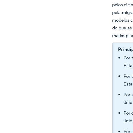
pelos cicl
pela migr
modelos c
do que as
marketpla
Princi
Por 
Esta
Por 
Esta
Por 
Unid
Por 
Unid
Por 