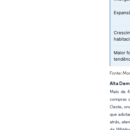
Expansã
Cresci
habitaci
Maior f
tendênc
Fonte: Mor
Alta Dem
Mais de 4
compras d
Oeste, ond
que adot
atrás, ate
da Whirlp