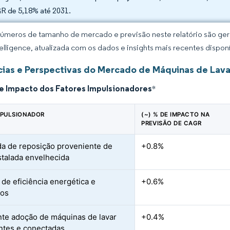
 de 5,18% até 2031.
úmeros de tamanho de mercado e previsão neste relatório são gera
elligence, atualizada com os dados e insights mais recentes disponí
ias e Perspectivas do Mercado de Máquinas de Lava
de Impacto dos Fatores Impulsionadores
*
MPULSIONADOR
(~) % DE IMPACTO NA
PREVISÃO DE CAGR
 de reposição proveniente de
+0.8%
stalada envelhecida
de eficiência energética e
+0.6%
vos
te adoção de máquinas de lavar
+0.4%
entes e conectadas