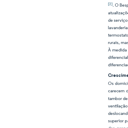
[2]
. O Bes
atualizaçõ
de serviço
lavanderia
termostat
rurais, ma
À medida 
diferenci
diferencia
Crescime
Os domicí
carecem d
tambor de 
ventilação
deslocand
superior p