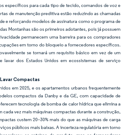
los específicos para cada tipo de tecido, comandos de voz e
lertas de manutenção preditiva estão reduzindo as chamadas
dade e reforçando modelos de assinatura como o programa de
e das Montanhas são os primeiros adotantes, pois já possuem
privacidade permanecem uma barreira para os compradores
ocupações em torno do bloqueio a fornecedores específicos.
ovavelmente se tornará um requisito básico em vez de um
e lavar dos Estados Unidos em ecossistemas de serviço
e Lavar Compactas
Unidos em 2025, e os apartamentos urbanos frequentemente
odelos compactos da Danby e da GE, com capacidade de
ferecem tecnologia de bomba de calor hídrica que elimina a
cam cada vez mais máquinas compactas durante a construção,
ompactas custem 20–30% mais do que as máquinas de carga
rviços públicos mais baixas. A incerteza regulatória em torno