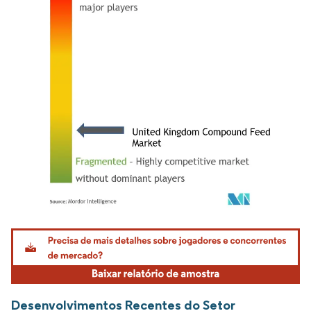
Imagem © Mordor Intelligence. O reuso requer atribuição conforme CC BY 4.0.
Desenvolvimentos Recentes do Setor