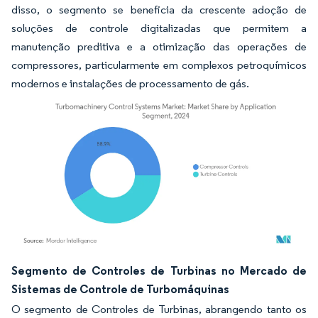
disso, o segmento se beneficia da crescente adoção de
soluções de controle digitalizadas que permitem a
manutenção preditiva e a otimização das operações de
compressores, particularmente em complexos petroquímicos
modernos e instalações de processamento de gás.
Imagem © Mordor Intelligence. O reuso requer atribuição conforme CC BY 4.0.
Segmento de Controles de Turbinas no Mercado de
Sistemas de Controle de Turbomáquinas
O segmento de Controles de Turbinas, abrangendo tanto os