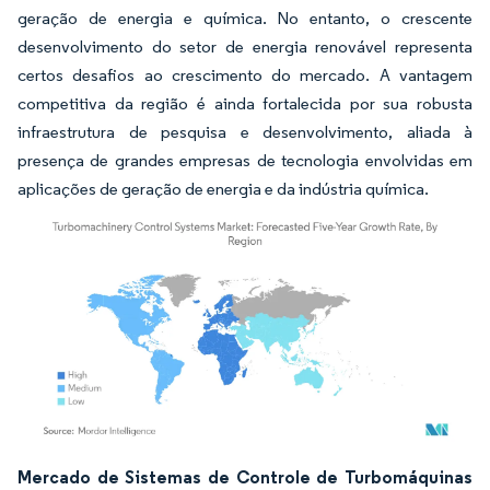
geração de energia e química. No entanto, o crescente
desenvolvimento do setor de energia renovável representa
certos desafios ao crescimento do mercado. A vantagem
competitiva da região é ainda fortalecida por sua robusta
infraestrutura de pesquisa e desenvolvimento, aliada à
presença de grandes empresas de tecnologia envolvidas em
aplicações de geração de energia e da indústria química.
Imagem © Mordor Intelligence. O reuso requer atribuição conforme CC BY 4.0.
Mercado de Sistemas de Controle de Turbomáquinas