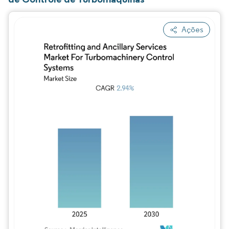
Ações
Imagem © Mordor Intelligence. O reuso req