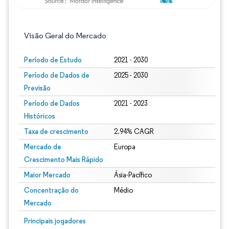
Visão Geral do Mercado
Período de Estudo
2021 - 2030
Período de Dados de
2025 - 2030
Previsão
Período de Dados
2021 - 2023
Históricos
Taxa de crescimento
2.94% CAGR
Mercado de
Europa
Crescimento Mais Rápido
Maior Mercado
Ásia-Pacífico
Concentração do
Médio
Mercado
Imagem © Mordor Intelligence. O reuso requer atribuição conforme CC BY 4.0.
Principais jogadores