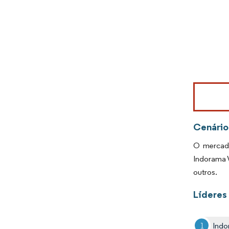
Imagem © Mo
Cenário
O mercado
Indorama 
outros.
Líderes
Indo