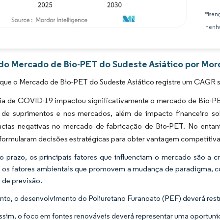
*Isen
nenhu
Imagem © Mordor Intelligence. O reuso requer atribuição conforme CC BY 4.0.
 do Mercado de Bio-PET do Sudeste Asiático por Mord
que o Mercado de Bio-PET do Sudeste Asiático registre um CAGR su
a de COVID-19 impactou significativamente o mercado de Bio-PET
 de suprimentos e nos mercados, além de impacto financeiro s
cias negativas no mercado de fabricação de Bio-PET. No entant
formularam decisões estratégicas para obter vantagem competitiva
o prazo, os principais fatores que influenciam o mercado são a
e os fatores ambientais que promovem a mudança de paradigma, 
 de previsão.
nto, o desenvolvimento do Poliuretano Furanoato (PEF) deverá rest
ssim, o foco em fontes renováveis deverá representar uma oportuni