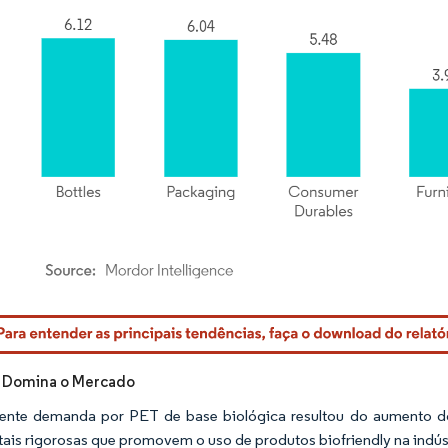
rdor Intelligence. O reuso requer atribuição conforme CC BY 4.0.
a Domina o Mercado
ente demanda por PET de base biológica resultou do aumento do
ais rigorosas que promovem o uso de produtos biofriendly na indús