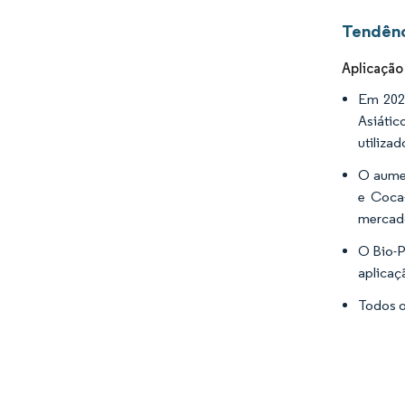
Tendênc
Aplicação
Em 2021
Asiátic
utiliza
O aumen
e Coca-
mercad
O Bio-P
aplicaç
Todos o