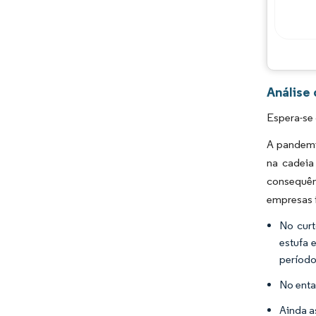
Análise
Espera-se 
A pandemi
na cadeia
consequên
empresas 
No curt
estufa 
período
No enta
Ainda a