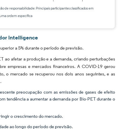
ção de responsabilidade: Principais participantes classificados em
ma ordem específica
or Intelligence
perior a 5% durante o período de previsão.
 ao afetar a produção e a demanda, criando perturbações
obre empresas e mercados financeiros. A COVID-19 gerou
o, o mercado se recuperou nos dois anos seguintes, e as
.
 crescente preocupação com as emissões de gases de efeito
com tendência a aumentar a demanda por Bio-PET durante o
ringir o crescimento do mercado.
dade ao longo do período de previsão.