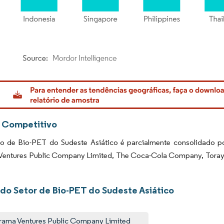
rdor Intelligence. O reuso requer atribuição conforme CC BY 4.0.
 Competitivo
 de Bio-PET do Sudeste Asiático é parcialmente consolidado por
Ventures Public Company Limited, The Coca-Cola Company, Toray I
 do Setor de Bio-PET do Sudeste Asiático
rama Ventures Public Company Limited