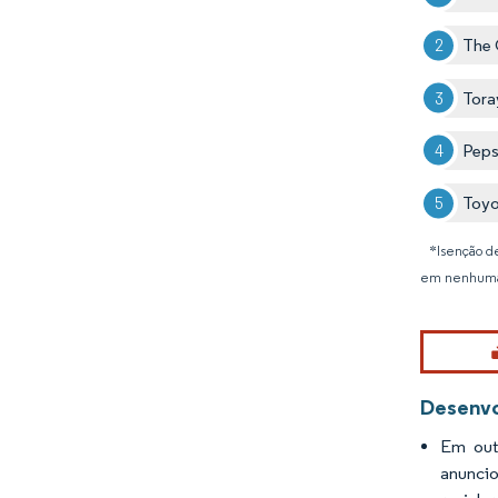
The
Tora
Pep
Toyo
*Isenção de
em nenhuma
Desenvo
Em out
anuncio