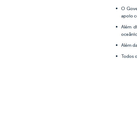
O Gover
apoio c
Além di
oceânic
Além da
Todos o