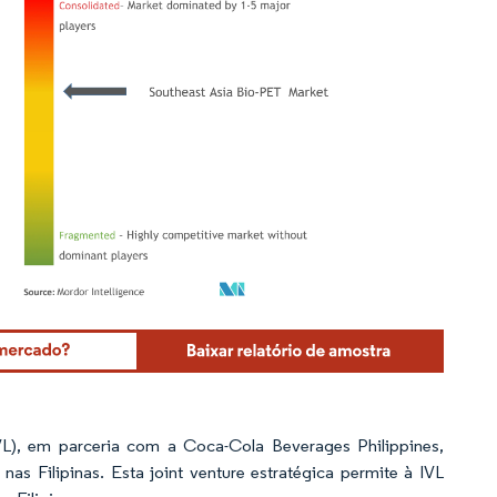
Mordor Intelligence. O reuso requer atribuição conforme CC BY 4.0.
L), em parceria com a Coca-Cola Beverages Philippines,
as Filipinas. Esta joint venture estratégica permite à IVL