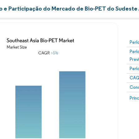
 e Participação do Mercado de Bio-PET do Sudeste 
Perí
Perí
Prev
Perí
CAG
Conc
Prin