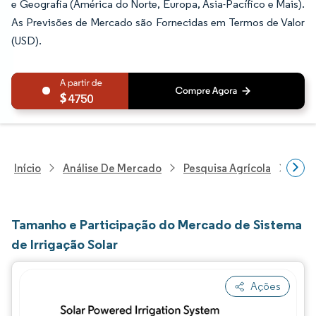
e Geografia (América do Norte, Europa, Ásia-Pacífico e Mais).
As Previsões de Mercado são Fornecidas em Termos de Valor
(USD).
4750
Início
Análise De Mercado
Pesquisa Agrícola
Pesq
Tamanho e Participação do Mercado de Sistema
de Irrigação Solar
Ações