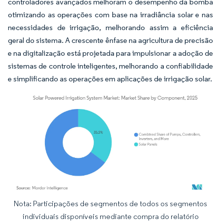
controladores avançados melhoram o desempenho da bomba
otimizando as operações com base na irradiância solar e nas
necessidades de irrigação, melhorando assim a eficiência
geral do sistema. A crescente ênfase na agricultura de precisão
e na digitalização está projetada para impulsionar a adoção de
sistemas de controle inteligentes, melhorando a confiabilidade
e simplificando as operações em aplicações de irrigação solar.
Nota: Participações de segmentos de todos os segmentos
Imagem © Mordor Intelligence. O reuso requer atribuição conforme CC BY 4.0.
individuais disponíveis mediante compra do relatório