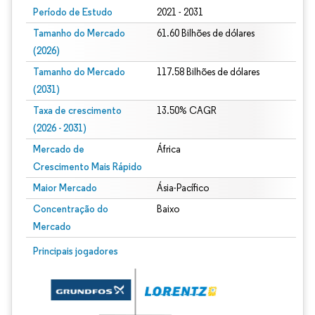
Período de Estudo
2021 - 2031
Tamanho do Mercado
61.60 Bilhões de dólares
(2026)
Tamanho do Mercado
117.58 Bilhões de dólares
(2031)
Taxa de crescimento
13.50% CAGR
(2026 - 2031)
Mercado de
África
Crescimento Mais Rápido
Maior Mercado
Ásia-Pacífico
Concentração do
Baixo
Mercado
Imagem © Mordor Intelligence. O reuso requer atribuição conforme CC BY 4.0.
Principais jogadores