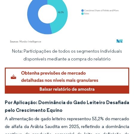
Nota: Participações de todos os segmentos individuais
Imagem © Mordor Intelligence. O reuso requer atribuição conforme CC BY 4.0.
disponíveis mediante a compra do relatório
Por Aplicação: Dominância do Gado Leiteiro Desafiada
pelo Crescimento Equino
A alimentação de gado leiteiro representou 53,2% do mercado
de alfafa da Arábia Saudita em 2025, refletindo a dominância