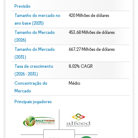
Previsão
Tamanho do mercado no
420 Milhões de dólares
ano base (2025)
Tamanho do Mercado
453.68 Milhões de dólares
(2026)
Tamanho do Mercado
667.27 Milhões de dólares
(2031)
Taxa de crescimento
8.02% CAGR
(2026 - 2031)
Concentração do
Médio
Mercado
Imagem © Mordor Intelligence. O reuso requer atribuição conforme CC BY 4.0.
Principais jogadores