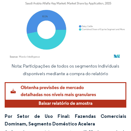
Nota: Participações de todos os segmentos individuais
Imagem © Mordor Intelligence. O reuso requer atribuição conforme CC BY 4.0.
disponíveis mediante a compra do relatório
Por Setor de Uso Final: Fazendas Comerciais
Dominam, Segmento Doméstico Acelera