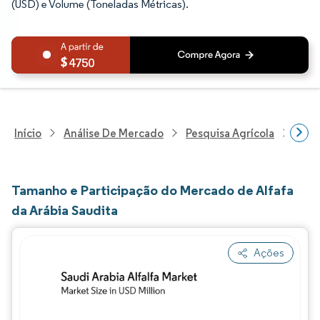
(USD) e Volume (Toneladas Métricas).
4750
Início
Análise De Mercado
Pesquisa Agrícola
Pesq
Tamanho e Participação do Mercado de Alfafa
da Arábia Saudita
Ações