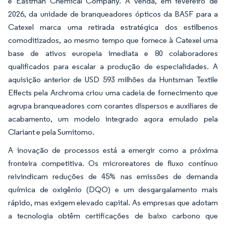
e Eastman Chemical Company. A venda, em fevereiro de
2026, da unidade de branqueadores ópticos da BASF para a
Catexel marca uma retirada estratégica dos estilbenos
comoditizados, ao mesmo tempo que fornece à Catexel uma
base de ativos europeia imediata e 80 colaboradores
qualificados para escalar a produção de especialidades. A
aquisição anterior de USD 593 milhões da Huntsman Textile
Effects pela Archroma criou uma cadeia de fornecimento que
agrupa branqueadores com corantes dispersos e auxiliares de
acabamento, um modelo integrado agora emulado pela
Clariant e pela Sumitomo.
A inovação de processos está a emergir como a próxima
fronteira competitiva. Os microreatores de fluxo contínuo
reivindicam reduções de 45% nas emissões de demanda
química de oxigênio (DQO) e um desgargalamento mais
rápido, mas exigem elevado capital. As empresas que adotam
a tecnologia obtêm certificações de baixo carbono que