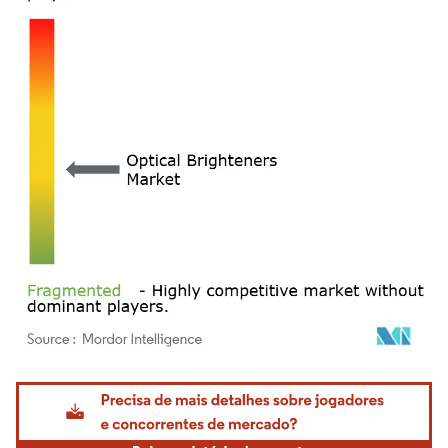
Imagem © Mordor Intelligence. O reuso requer atribuição conforme CC BY 4.0.