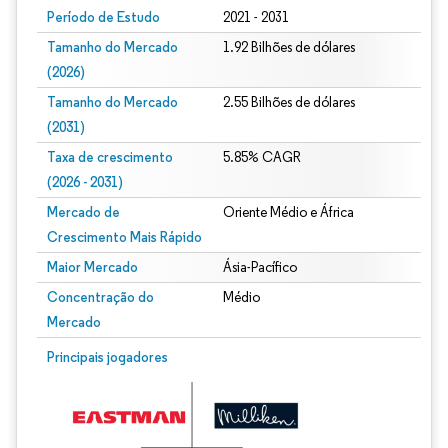
Período de Estudo
2021 - 2031
Tamanho do Mercado
1.92 Bilhões de dólares
(2026)
Tamanho do Mercado
2.55 Bilhões de dólares
(2031)
Taxa de crescimento
5.85% CAGR
(2026 - 2031)
Mercado de
Oriente Médio e África
Crescimento Mais Rápido
Maior Mercado
Ásia-Pacífico
Concentração do
Médio
Mercado
Imagem © Mordor Intelligence. O reuso requer atribuição conforme CC BY 4.0.
Principais jogadores