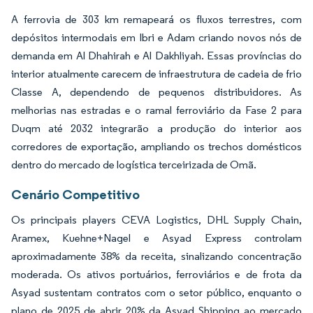
A ferrovia de 303 km remapeará os fluxos terrestres, com
depósitos intermodais em Ibri e Adam criando novos nós de
demanda em Al Dhahirah e Al Dakhliyah. Essas províncias do
interior atualmente carecem de infraestrutura de cadeia de frio
Classe A, dependendo de pequenos distribuidores. As
melhorias nas estradas e o ramal ferroviário da Fase 2 para
Duqm até 2032 integrarão a produção do interior aos
corredores de exportação, ampliando os trechos domésticos
dentro do mercado de logística terceirizada de Omã.
Cenário Competitivo
Os principais players CEVA Logistics, DHL Supply Chain,
Aramex, Kuehne+Nagel e Asyad Express controlam
aproximadamente 38% da receita, sinalizando concentração
moderada. Os ativos portuários, ferroviários e de frota da
Asyad sustentam contratos com o setor público, enquanto o
plano de 2025 de abrir 20% da Asyad Shipping ao mercado