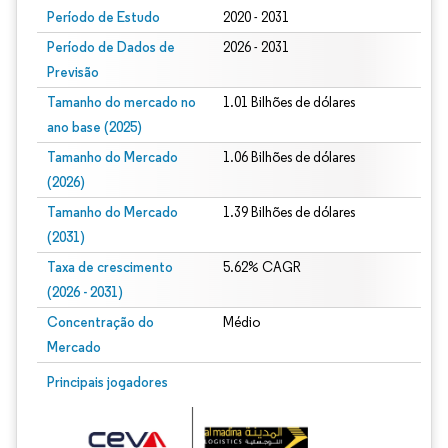
Período de Estudo
2020 - 2031
Período de Dados de
2026 - 2031
Previsão
Tamanho do mercado no
1.01 Bilhões de dólares
ano base (2025)
Tamanho do Mercado
1.06 Bilhões de dólares
(2026)
Tamanho do Mercado
1.39 Bilhões de dólares
(2031)
Taxa de crescimento
5.62% CAGR
(2026 - 2031)
Concentração do
Médio
Mercado
Imagem © Mordor Intelligence. O reuso requer atribuição conforme CC BY 4.0.
Principais jogadores