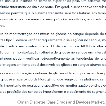
o cânula é inserido na camada superior da pele. Um adesivo man
 fluido intersticial de dia e de noite. Em geral, o sensor deve ser su
 sensor permite que o sistema transmita sem fios leituras em tem
lguns sistemas possuem os seus próprios monitores, enquanto o
es.
ia de monitorização dos níveis de glicose no sangue depende do t
es tipo 1 devem verificar regularmente o seu açúcar no sangue, mon
e insulina em conformidade. O dispositivo de MCG detalha a
 com a monitorização rotineira de glicose no sangue em intervalo
ntínuos podem verificar retrospetivamente as tendências de g
 imagens em tempo real dos níveis de glicose no sangue através do
s de monitorização contínua de glicose utilizam glicose oxidase p
 glicose em peróxido de hidrogénio, que reage com a platina no sens
is importante de qualquer dispositivo de monitorização contínua d
a da precisão dos sensores impulsionem o crescimento do segmento