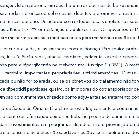
sangue. Isto representa um desafio para os doentes de baixo rendime
para reduzir o encargo sobre estes doentes e promover a restriç
ediátricas por ano. De acordo com estudos locais e relatórios sob
mas atinge 10-12% em crianças e adolescentes. Os governos es
 em melhorar o acesso a medicamentos para melhorar a gestão da d
s encurta a vida, e as pessoas com a doença têm maior probab
, insuficiência renal, ataque cardíaco, acidente vascular cerebra
inha para a hiperglicemia na diabetes mellitus tipo 2 (DM2). A me
i também importantes propriedades anti-inflamatórias. Outras
cada ou não for tolerada, ou se os objetivos do tratamento não f
 da dipeptidil peptidase quatro, os inibidores do cotransportador d
um são comummente utilizados como adjuvantes ao tratamento co
rio da Saúde de Omã está a planear estrategicamente a contenção 
 a controlar, afirmando que o seu trabalho precisa de garantir um 
dam investimentos em programas de educação e prevenção da di
te e o consumo de dietas não saudáveis estão a contribuir para o d