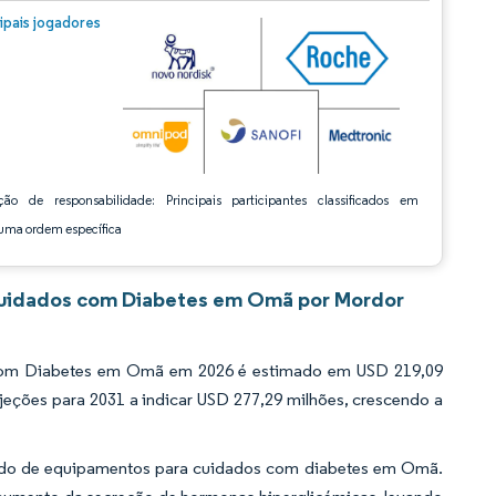
m © Mordor Intelligence. O reuso requer atribuição conforme CC BY 4.0.
cipais jogadores
ção de responsabilidade: Principais participantes classificados em
ma ordem específica
Cuidados com Diabetes em Omã por Mordor
com Diabetes em Omã em 2026 é estimado em USD 219,09
jeções para 2031 a indicar USD 277,29 milhões, crescendo a
do de equipamentos para cuidados com diabetes em Omã.