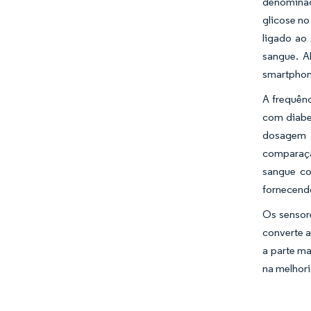
denominad
glicose no
ligado ao
sangue. A
smartphon
A frequênc
com diabet
dosagem d
comparação
sangue co
fornecendo
Os sensore
converte a
a parte ma
na melhori