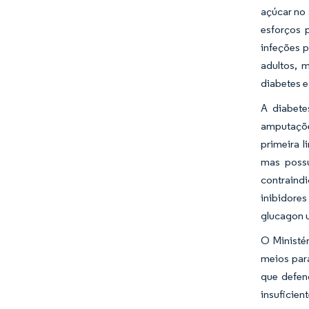
açúcar no 
esforços 
infeções p
adultos, 
diabetes e
A diabete
amputações
primeira l
mas possu
contraindi
inibidores
glucagon 
O Ministé
meios para
que defen
insuficien