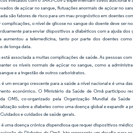
icos infetados com o SARS-CoV-2 experimentam stress adicional e
levados de açúcar no sangue, flutuações anormais de açúcar no san
lada são fatores de risco para um mau prognóstico em doentes com
r complicações, o nível de glicose no sangue do doente deve ser no
arduamente para enviar dispositivos a diabéticos com a ajuda dos
 aumentou a telemedicina, tanto por parte dos doentes como 
as de longa data.
s está associada a muitas complicações de saúde. As pessoas com 
manter os níveis normais de açúcar no sangue, como a administraç
sangue e a ingestão de outros carboidratos.
 é um encargo crescente para a saúde a nível nacional e é uma das
mento económico. O Ministério da Saúde de Omã participou rec
 da OMS, co-organizado pela Organização Mundial da Saúde
ialização sobre a diabetes como uma doença global e expandir a 
 Cuidados e cuidados de saúde gerais.
 é uma doença crónica dispendiosa que requer dispositivos médicos
ociação de Diabetes de Omã. Isto representa um desafio para os 