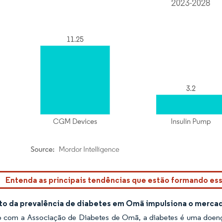
rdor Intelligence. O reuso requer atribuição conforme CC BY 4.0.
Entenda as principais tendências que estão formando e
o da prevalência de diabetes em Omã impulsiona o mercad
 com a Associação de Diabetes de Omã, a diabetes é uma doença 