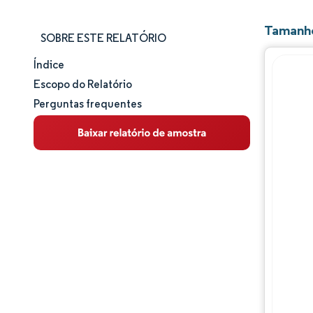
Tamanho
SOBRE ESTE RELATÓRIO
Índice
Tamanho e participação de mercado
Escopo do Relatório
Perguntas frequentes
Análise de mercado
Tendências e insights
Panorama competitivo
Principais jogadores
Desenvolvimentos da indústria