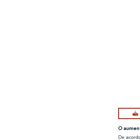
Imagem © Mo
O aument
De acordo