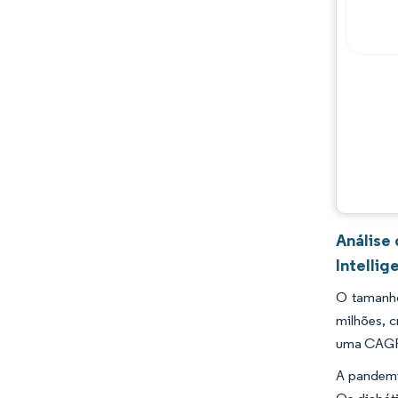
Análise
Intellig
O tamanh
milhões, c
uma CAGR 
A pandemi