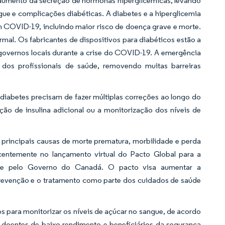
 aumento da secreção de hormonas hiperglicémicas, levando
gue e complicações diabéticas. A diabetes e a hiperglicemia
 COVID-19, incluindo maior risco de doença grave e morte.
rmal. Os fabricantes de dispositivos para diabéticos estão a
 governos locais durante a crise do COVID-19. A emergência
dos profissionais de saúde, removendo muitas barreiras
diabetes precisam de fazer múltiplas correções ao longo do
ão de insulina adicional ou a monitorização dos níveis de
 principais causas de morte prematura, morbilidade e perda
entemente no lançamento virtual do Pacto Global para a
 e pelo Governo do Canadá. O pacto visa aumentar a
prevenção e o tratamento como parte dos cuidados de saúde
 para monitorizar os níveis de açúcar no sangue, de acordo
doentes de baixo rendimento e beneficiários da segurança