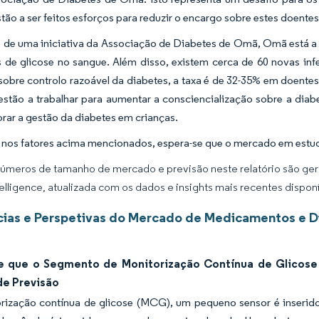
estão a ser feitos esforços para reduzir o encargo sobre estes doente
de uma iniciativa da Associação de Diabetes de Omã, Omã está a t
 de glicose no sangue. Além disso, existem cerca de 60 novas inf
 sobre controlo razoável da diabetes, a taxa é de 32-35% em doente
estão a trabalhar para aumentar a consciencialização sobre a dia
rar a gestão da diabetes em crianças.
nos fatores acima mencionados, espera-se que o mercado em estudo
úmeros de tamanho de mercado e previsão neste relatório são gera
elligence, atualizada com os dados e insights mais recentes disponí
ias e Perspetivas do Mercado de Medicamentos e D
e que o Segmento de Monitorização Contínua de Glicose
de Previsão
rização contínua de glicose (MCG), um pequeno sensor é inserid