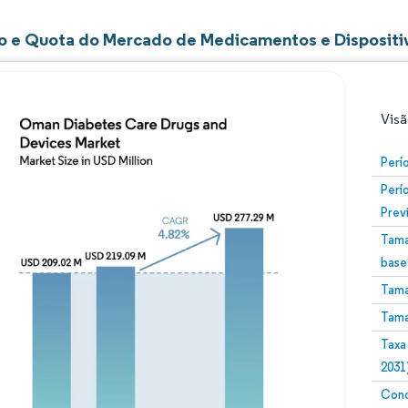
 e Quota do Mercado de Medicamentos e Disposit
Visã
Perí
Perí
Prev
Tama
base
Tama
Imagem © Mordor Intelligence. O reuso requer atribuiç
Tama
Taxa
2031
Conc