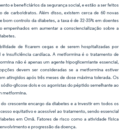
nto e beneficiários da segurança social, e estão a ser feitos
ão de carboidratos. Além disso, existem cerca de 60 novas
re bom controlo da diabetes, a taxa é de 32-35% em doentes
tão empenhados em aumentar a consciencialização sobre a
iabetes.
ilidade de ficarem cegas e de serem hospitalizadas por
l e insuficiência cardíaca. A metformina é o tratamento de
tformina não é apenas um agente hipoglicemiante essencial,
 opções devem ser consideradas se a metformina estiver
orem atingidos após três meses de dose máxima tolerada. Os
e sódio-glicose dois e os agonistas do péptido semelhante ao
m metformina.
do crescente encargo da diabetes e a investir em todos os
acesso equitativo e acessível ao tratamento, sendo essencial
abetes em Omã. Fatores de risco como a atividade física
esenvolvimento e progressão da doença.