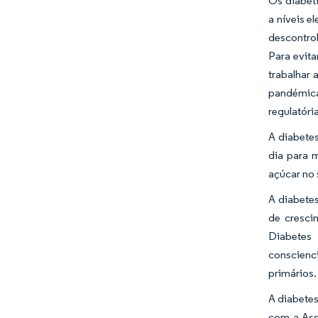
Os diabét
a níveis e
descontro
Para evita
trabalhar 
pandémica
regulatóri
A diabete
dia para 
açúcar no 
A diabetes
de cresci
Diabetes
conscienc
primários.
A diabetes
com a Ass