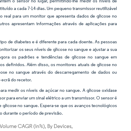
tém o sensor no lugar, permitindo-lhe medir os níveis de
bstituído a cada 7-14 dias. Um pequeno transmissor reutilizável
po real para um monitor que apresenta dados de glicose no
utros apresentam informações através de aplicações para
ipo de diabetes e é diferente para cada doente. As pessoas
itorizar os seus níveis de glicose no sangue e ajustar a sua
gora os padrões e tendências de glicose no sangue em
s definidos. Além disso, os monitores atuais de glicose no
licose no sangue através do descarregamento de dados ou
 ecrã do recetor.
ara medir os níveis de açúcar no sangue. A glicose oxidase
or para enviar um sinal elétrico a um transmissor. O sensor é
e glicose no sangue. Espera-se que os avanços tecnológicos
 durante o período de previsão.