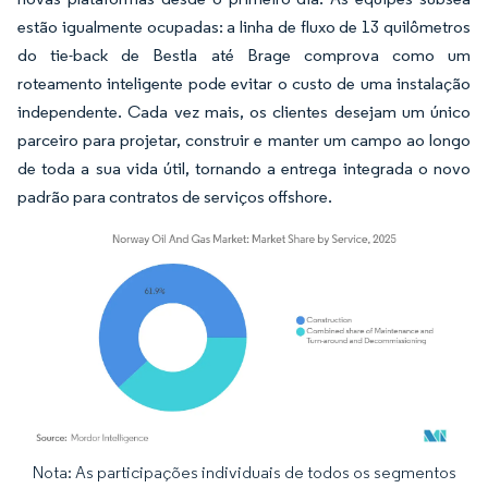
estão igualmente ocupadas: a linha de fluxo de 13 quilômetros
do tie-back de Bestla até Brage comprova como um
roteamento inteligente pode evitar o custo de uma instalação
independente. Cada vez mais, os clientes desejam um único
parceiro para projetar, construir e manter um campo ao longo
de toda a sua vida útil, tornando a entrega integrada o novo
padrão para contratos de serviços offshore.
Nota: As participações individuais de todos os segmentos
Imagem © Mordor Intelligence. O reuso requer atribuição conforme CC BY 4.0.