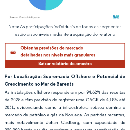
Nota: As participações individuais de todos os segmentos
Imagem © Mordor Intelligence. O reuso requer atribuição conforme CC BY 4.0.
estão disponíveis mediante a aquisição do relatório
Por Localização: Supremacia Offshore e Potencial de
Crescimento no Mar de Barents
As instalações offshore responderam por 94,62% das receitas
de 2025 e têm previsão de registrar uma CAGR de 4,18% até
2031, evidenciando como a infraestrutura subsea domina o
mercado de petróleo e gás da Noruega. As partidas recentes,
mais notavelmente Johan Castberg, com capacidade de
220.000 barris por dia, ressaltam a crescente contribuição do