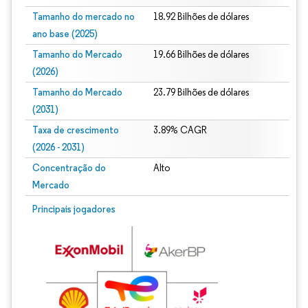
Tamanho do mercado no
18.92 Bilhões de dólares
ano base (2025)
Tamanho do Mercado
19.66 Bilhões de dólares
(2026)
Tamanho do Mercado
23.79 Bilhões de dólares
(2031)
Taxa de crescimento
3.89% CAGR
(2026 - 2031)
Concentração do
Alto
Mercado
Imagem © Mordor Intelligence. O reuso requer atribuição conforme CC BY 4.0.
Principais jogadores