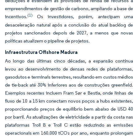
deduções e estendem as provisões de renda de recursos a
empreendimentos de gestão de carbono, ampliando a base de
(1)
incentivos.
Os investidores, porém, antecipam uma
desaceleração natural após a conclusão do atual backlog de
projetos sancionados depois de 2027, a menos que novas
políticas atualizem o pipeline de projetos.
Infraestrutura Offshore Madura
Ao longo das últimas cinco décadas, a expansão contínua
levou ao desenvolvimento de densas redes de plataformas,
gasodutos e terminais terrestres, resultando em custos médios
de tie-back até 30% inferiores aos de construções greenfield.
Exemplos recentes incluem Fram Sør e Bestla, onde linhas de
fluxo de 10 a 15 km conectam novos poços a hubs existentes,
proporcionando preços de equilíbrio bem abaixo de USD 40
por barril. As atualizações de eletricidade a partir da costa nas
plataformas Troll B e Troll C estão reduzindo as emissões
operacionais em 160.000 tCO₂ por ano, enquanto prolongam