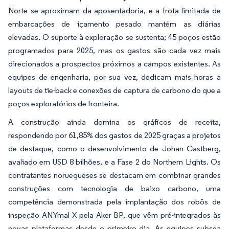
Norte se aproximam da aposentadoria, e a frota limitada de
embarcações de içamento pesado mantém as diárias
elevadas. O suporte à exploração se sustenta; 45 poços estão
programados para 2025, mas os gastos são cada vez mais
direcionados a prospectos próximos a campos existentes. As
equipes de engenharia, por sua vez, dedicam mais horas a
layouts de tie-back e conexões de captura de carbono do que a
poços exploratórios de fronteira.
A construção ainda domina os gráficos de receita,
respondendo por 61,85% dos gastos de 2025 graças a projetos
de destaque, como o desenvolvimento de Johan Castberg,
avaliado em USD 8 bilhões, e a Fase 2 do Northern Lights. Os
contratantes noruegueses se destacam em combinar grandes
construções com tecnologia de baixo carbono, uma
competência demonstrada pela implantação dos robôs de
inspeção ANYmal X pela Aker BP, que vêm pré-integrados às
novas plataformas desde o primeiro dia. As equipes subsea