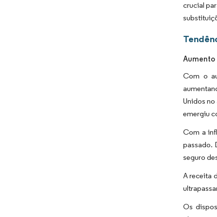
crucial pa
substituiç
Tendênc
Aumento 
Com o aum
aumentand
Unidos no
emergiu c
Com a inf
passado. 
seguro de
A receita 
ultrapass
Os dispos