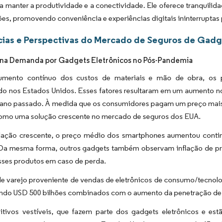
ra manter a produtividade e a conectividade. Ele oferece tranquilid
ões, promovendo conveniência e experiências digitais ininterruptas
ias e Perspectivas do Mercado de Seguros de Gadg
na Demanda por Gadgets Eletrônicos no Pós-Pandemia
ento contínuo dos custos de materiais e mão de obra, os pr
o nos Estados Unidos. Esses fatores resultaram em um aumento no
 ano passado. À medida que os consumidores pagam um preço mais a
omo uma solução crescente no mercado de seguros dos EUA.
lação crescente, o preço médio dos smartphones aumentou cont
Da mesma forma, outros gadgets também observam inflação de pr
sses produtos em caso de perda.
de varejo proveniente de vendas de eletrônicos de consumo/tecnol
ando USD 500 bilhões combinados com o aumento da penetração de 
itivos vestíveis, que fazem parte dos gadgets eletrônicos e est