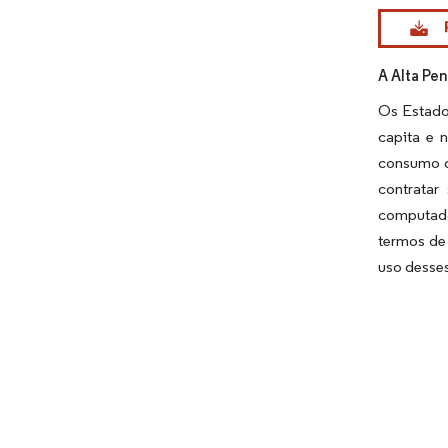
Imagem © Mo
A Alta Pe
Os Estado
capita e 
consumo d
contratar
computado
termos de
uso desses