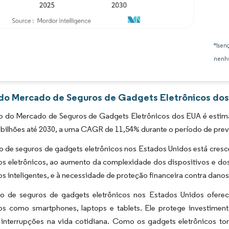
Imagem © Mordor Intelligence. O reuso requer atribuição conforme CC BY 4.0.
*Isen
nenhu
 do Mercado de Seguros de Gadgets Eletrônicos dos
 do Mercado de Seguros de Gadgets Eletrônicos dos EUA é estima
bilhões até 2030, a uma CAGR de 11,54% durante o período de prev
 de seguros de gadgets eletrônicos nos Estados Unidos está cres
vos eletrônicos, ao aumento da complexidade dos dispositivos e d
os inteligentes, e à necessidade de proteção financeira contra danos 
 de seguros de gadgets eletrônicos nos Estados Unidos ofere
vos como smartphones, laptops e tablets. Ele protege investiment
 interrupções na vida cotidiana. Como os gadgets eletrônicos to