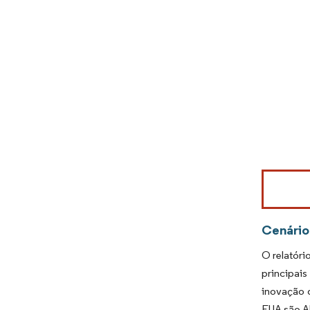
Imagem © Mo
Cenário
O relatóri
principai
inovação 
EUA são Al