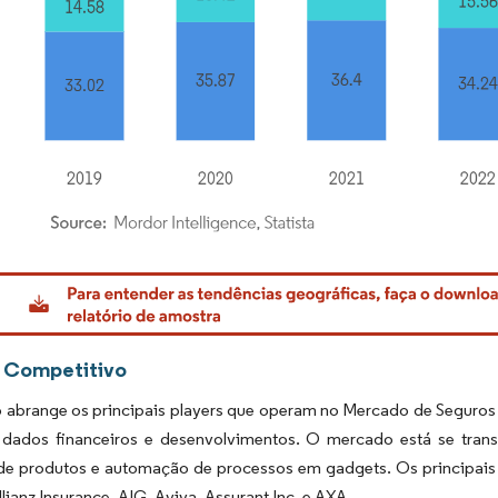
rdor Intelligence. O reuso requer atribuição conforme CC BY 4.0.
 Competitivo
o abrange os principais players que operam no Mercado de Seguros 
s dados financeiros e desenvolvimentos. O mercado está se tr
de produtos e automação de processos em gadgets. Os principais 
lianz Insurance, AIG, Aviva, Assurant Inc. e AXA.