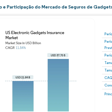
 e Participação do Mercado de Seguros de Gadgets
Perí
Perí
Prev
Perí
Tama
Tama
CAGR
Conc
Prin