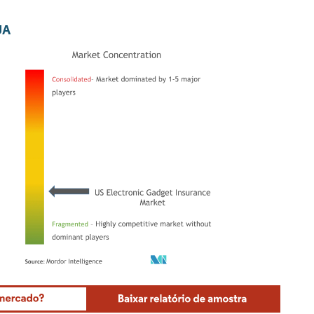
UA
Mordor Intelligence. O reuso requer atribuição conforme CC BY 4.0.