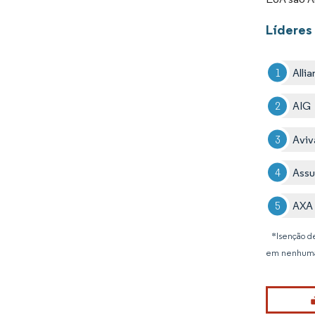
Líderes
Alli
AIG
Aviv
Assu
AXA
*Isenção de
em nenhuma