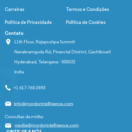
Carreiras
Termos e Condições
Política de Privacidade
Política de Cookies
Contato
11th Floor, Rajapushpa Summit
Nanakramguda Rd, Financial District, Gachibowli
Hyderabad, Telangana - 500032
India
+1 617-765-2493
info@mordorintelligence.com
Consultas da mídia:
media@mordorintelligence.com
JUNTE-SE A NÓS