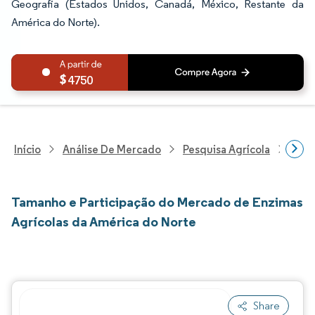
Geografia (Estados Unidos, Canadá, México, Restante da
América do Norte).
4750
Início
Análise De Mercado
Pesquisa Agrícola
Pesq
Tamanho e Participação do Mercado de Enzimas
Agrícolas da América do Norte
Share