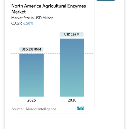
Imagem © Mordor Intelligence. O reuso requer atribuição conforme CC BY 4.0.