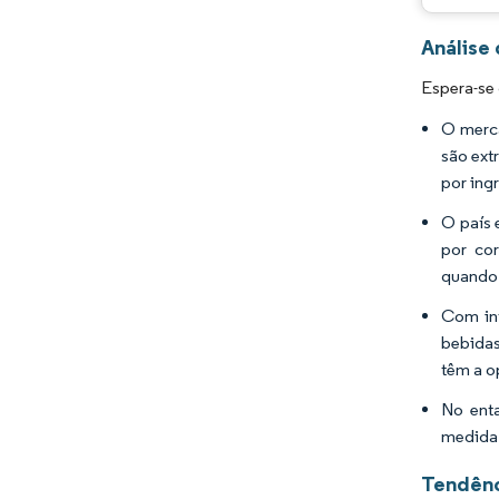
Análise
Espera-se
O merca
são ext
por ing
O país 
por cor
quando 
Com inf
bebidas
têm a o
No enta
medida
Tendênc