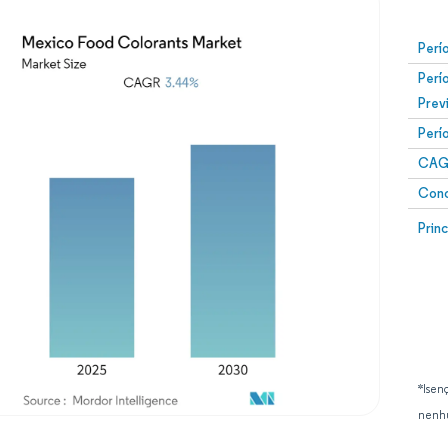
Perí
Perí
Prev
Perí
CAG
Conc
Prin
*Isen
nenhu
Imagem © Mordor Intelligence. O reuso requer atribuição conforme CC BY 4.0.