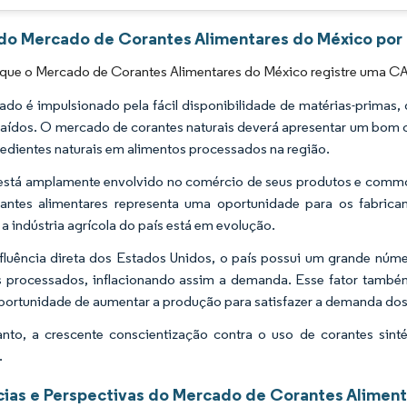
 do Mercado de Corantes Alimentares do México por 
 que o Mercado de Corantes Alimentares do México registre uma CA
do é impulsionado pela fácil disponibilidade de matérias-primas, q
raídos. O mercado de corantes naturais deverá apresentar um bom 
redientes naturais em alimentos processados na região.
está amplamente envolvido no comércio de seus produtos e commod
antes alimentares representa uma oportunidade para os fabrica
a indústria agrícola do país está em evolução.
luência direta dos Estados Unidos, o país possui um grande núm
 processados, inflacionando assim a demanda. Esse fator també
portunidade de aumentar a produção para satisfazer a demanda do
nto, a crescente conscientização contra o uso de corantes sint
.
ias e Perspectivas do Mercado de Corantes Aliment