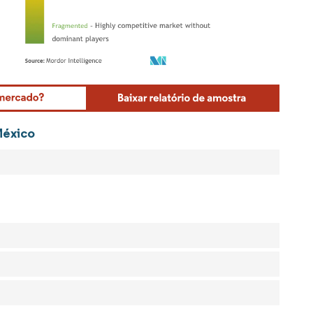
Mordor Intelligence. O reuso requer atribuição conforme CC BY 4.0.
México