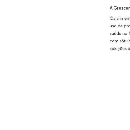
A Crescen
Os aliment
uso de pr
saúde no M
com rótulo
soluções 