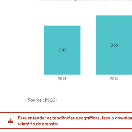
rdor Intelligence. O reuso requer atribuição conforme CC BY 4.0.