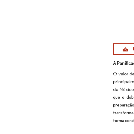
Imagem © Mo
A Panific
O valor de
principalm
do México
que o dob
preparação
transforma
forma cons