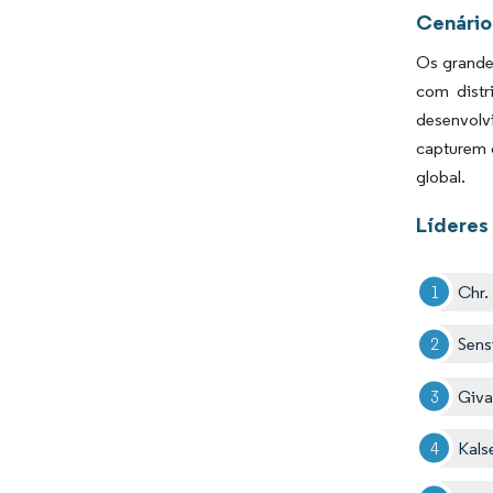
Cenário
Os grande
com distr
desenvolv
capturem 
global.
Líderes
Chr.
Sens
Giv
Kals