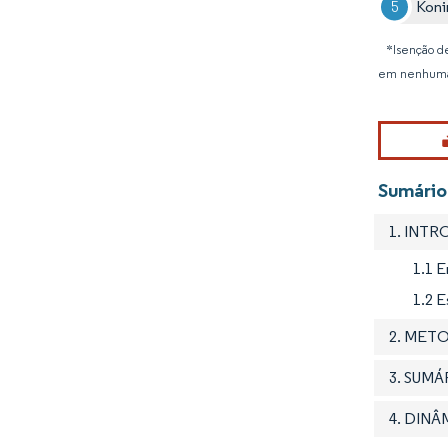
Koni
*Isenção de
em nenhuma
Sumário
1. INT
1.1 
1.2 
2. MET
3. SUM
4. DIN