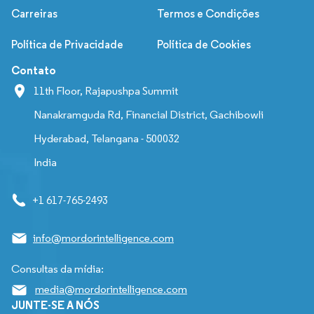
Carreiras
Termos e Condições
Política de Privacidade
Política de Cookies
Contato
11th Floor, Rajapushpa Summit
Nanakramguda Rd, Financial District, Gachibowli
Hyderabad, Telangana - 500032
India
+1 617-765-2493
info@mordorintelligence.com
Consultas da mídia:
media@mordorintelligence.com
JUNTE-SE A NÓS