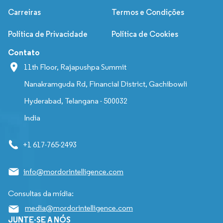
Carreiras
Termos e Condições
Política de Privacidade
Política de Cookies
Contato
11th Floor, Rajapushpa Summit
Nanakramguda Rd, Financial District, Gachibowli
Hyderabad, Telangana - 500032
India
+1 617-765-2493
info@mordorintelligence.com
Consultas da mídia:
media@mordorintelligence.com
JUNTE-SE A NÓS