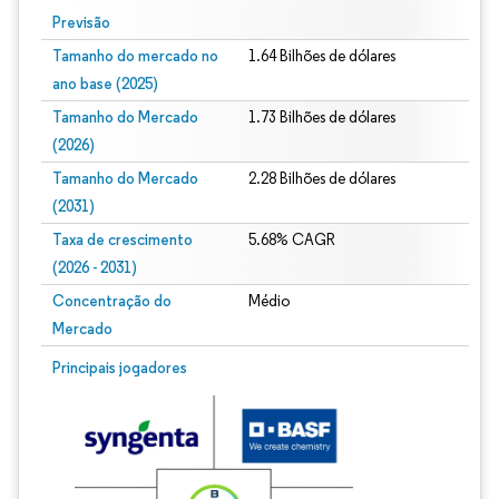
Previsão
Tamanho do mercado no
1.64 Bilhões de dólares
ano base (2025)
Tamanho do Mercado
1.73 Bilhões de dólares
(2026)
Tamanho do Mercado
2.28 Bilhões de dólares
(2031)
Taxa de crescimento
5.68% CAGR
(2026 - 2031)
Concentração do
Médio
Mercado
Imagem © Mordor Intelligence. O reuso requer atribuição conforme CC BY 4.0.
Principais jogadores