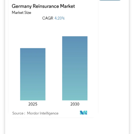
Imagem © Mordor Intelligence. O reuso requer atribuição conforme CC BY 4.0.