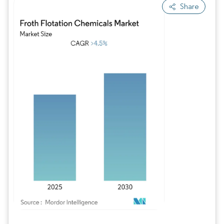
Share
Imagem © Mordor Intelligence. O reuso requer atribuição conforme CC BY 4.0.