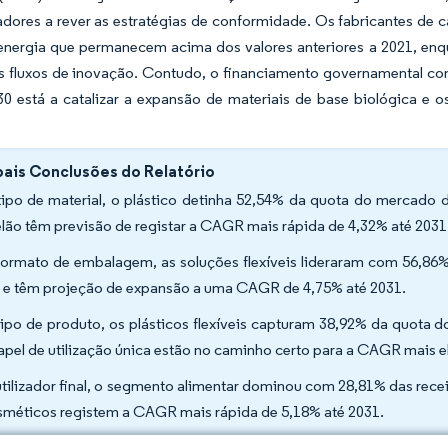
dores a rever as estratégias de conformidade. Os fabricantes de 
e energia que permanecem acima dos valores anteriores a 2021, en
s fluxos de inovação. Contudo, o financiamento governamental c
0 está a catalizar a expansão de materiais de base biológica e o
pais Conclusões do Relatório
tipo de material, o plástico detinha 52,54% da quota do mercado
lão têm previsão de registar a CAGR mais rápida de 4,32% até 2031
formato de embalagem, as soluções flexíveis lideraram com 56,
 e têm projeção de expansão a uma CAGR de 4,75% até 2031.
tipo de produto, os plásticos flexíveis capturam 38,92% da quota
apel de utilização única estão no caminho certo para a CAGR mais e
utilizador final, o segmento alimentar dominou com 28,81% das rece
sméticos registem a CAGR mais rápida de 5,18% até 2031.