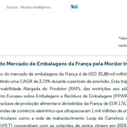
*Isen
nenhu
 do Mercado de Embalagens da França pela Mordor In
o do mercado de embalagens da França é de USD 32,88 mil milhões
letindo uma CAGR de 3,72% durante o período de previsão. Esta tr
sabilidade Alargada do Produtor (RAP), das restrições aos pl
to Europeu sobre Embalagens e Resíduos de Embalagens (PPWR) q
a base de produção alimentar e de bebidas da França de EUR 176,7
ndas de comércio eletrónico que ultrapassaram 1 mil milhões de u
circulares como a rede de reabastecimento Loop da Carrefour. 
 (rPET) convergiram com as cotações de resina virgem em 202