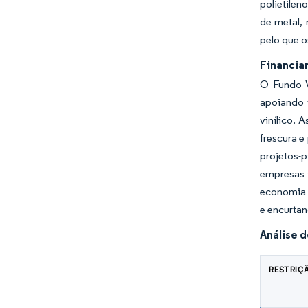
polietilen
de metal,
pelo que 
Financia
O Fundo V
apoiando 
vinílico.
frescura e
projetos-p
empresas 
economia 
e encurta
Análise 
RESTRIÇ