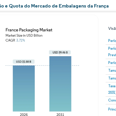
o e Quota do Mercado de Embalagens da França
Visã
Perí
Perí
Prev
Perí
Tama
Tama
Imagem © Mordor Intelligence. O reuso requer atribuiç
Taxa
2031
Conc
Image
Prin