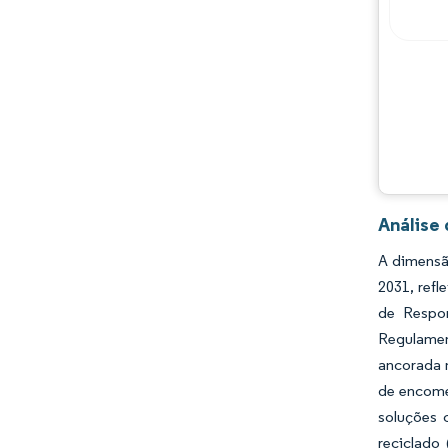
Principais jogadores
Oportunidades e perspectivas
Desenvolvimentos da indústria
Análise
A dimensã
2031, ref
de Respon
Regulamen
ancorada n
de encome
soluções 
reciclado