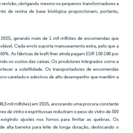
de revisão, obrigando mesmo os pequenos transformadores a
nto de resina de base biológica proporcionam, portanto,
s
m 2025, gerando mais de 1 mil milhões de encomendas que
violável. Cada envio suporta manuseamento extra, pelo que a
60%. As fábricas de kraft liner ainda pagam EUR 150-180 por
vando os custos das caixas. Os produtores integrados como a
ortecer a volatilidade. Os transportadores de encomendas
micro-canelado e adesivos de alto desempenho que mantêm a
88,5 mil milhões) em 2025, ancorando uma procura constante
dores de vinho e espirituosas reduziram o peso do vidro de 500
exigindo ajustes nos fornos para limitar as quebras. Os
 de alta barreira para leite de longa duração, deslocando o