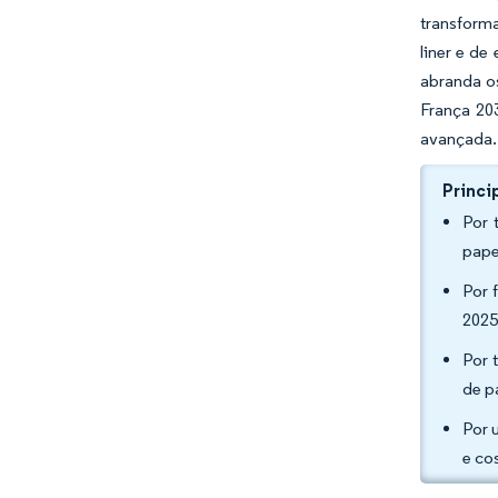
transforma
liner e d
abranda o
França 203
avançada.
Princi
Por 
pape
Por 
2025
Por 
de p
Por 
e co