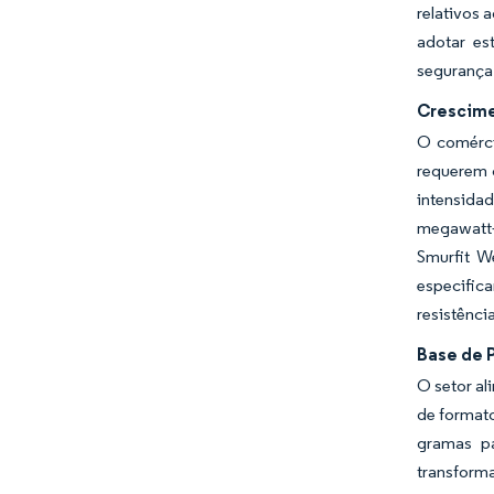
relativos
adotar es
segurança
Crescime
O comérci
requerem c
intensidad
megawatt-h
Smurfit W
especific
resistênc
Base de 
O setor al
de formato
gramas pa
transforma