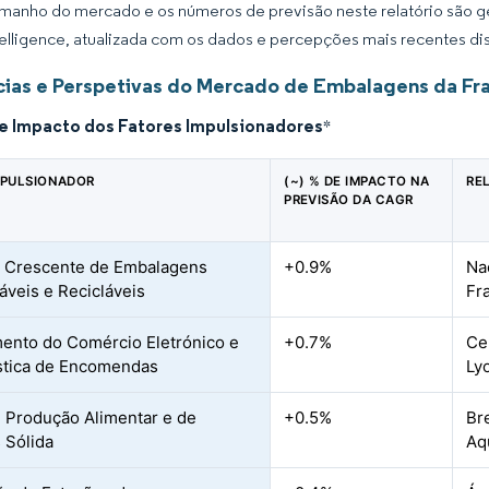
manho do mercado e os números de previsão neste relatório são ge
elligence, atualizada com os dados e percepções mais recentes di
ias e Perspetivas do Mercado de Embalagens da Fr
de Impacto dos Fatores Impulsionadores
*
MPULSIONADOR
(~) % DE IMPACTO NA
RE
PREVISÃO DA CAGR
 Crescente de Embalagens
+0.9%
Nac
áveis e Recicláveis
Fr
ento do Comércio Eletrónico e
+0.7%
Ce
stica de Encomendas
Ly
 Produção Alimentar e de
+0.5%
Br
 Sólida
Aq