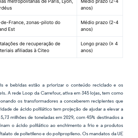
eas metropolitanas de Paris, Lyon,
Médio prazo (2-4
rdéus
anos)
e-de-France, zonas-piloto do
Médio prazo (2-4
and Est
anos)
stalações de recuperação de
Longo prazo (≥ 4
eriais afiliadas à Citeo
anos)
is e bebidas estão a priorizar o conteúdo reciclado e os
eis. A rede Loop da Carrefour, ativa em 345 lojas, tem como
sionando os transformadores a conceberem recipientes que
dade de ácido polilático tem projeção de ajudar a elevar a
a 5,73 milhões de toneladas em 2029, com 45% destinados a
nam o ácido polilático ao enchimento a frio e a produtos
talato de polietileno e do polipropileno. Os mandatos da UE