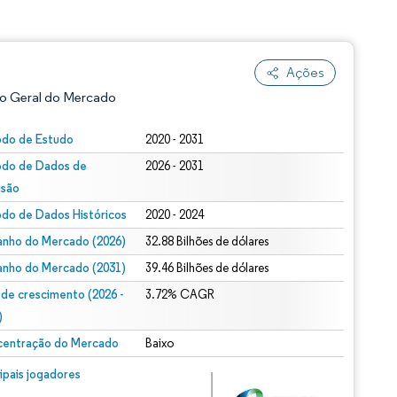
Ações
o Geral do Mercado
odo de Estudo
2020 - 2031
odo de Dados de
2026 - 2031
isão
odo de Dados Históricos
2020 - 2024
nho do Mercado (2026)
32.88 Bilhões de dólares
nho do Mercado (2031)
39.46 Bilhões de dólares
ão conforme CC BY 4.0.
 de crescimento (2026 -
3.72% CAGR
)
entração do Mercado
Baixo
m © Mordor Intelligence. O reuso requer atribuição conforme CC BY 4.0.
cipais jogadores