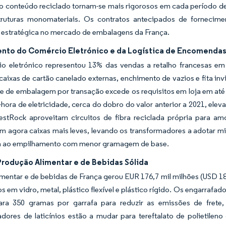
 ao conteúdo reciclado tornam-se mais rigorosos em cada período 
truturas monomateriais. Os contratos antecipados de fornecime
 estratégica no mercado de embalagens da França.
nto do Comércio Eletrónico e da Logística de Encomenda
o eletrónico representou 13% das vendas a retalho francesas e
aixas de cartão canelado externas, enchimento de vazios e fita in
e de embalagem por transação excede os requisitos em loja em até 
ora de eletricidade, cerca do dobro do valor anterior a 2021, ele
estRock aproveitam circuitos de fibra reciclada própria para am
am agora caixas mais leves, levando os transformadores a adotar 
ia ao empilhamento com menor gramagem de base.
Produção Alimentar e de Bebidas Sólida
imentar e de bebidas de França gerou EUR 176,7 mil milhões (USD 1
s em vidro, metal, plástico flexível e plástico rígido. Os engarrafa
ra 350 gramas por garrafa para reduzir as emissões de frete, 
dores de laticínios estão a mudar para tereftalato de polietileno