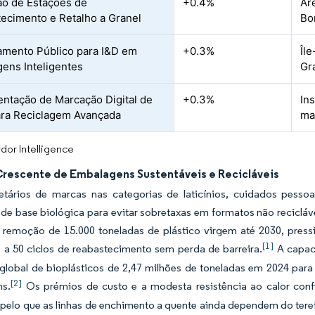
o de Estações de
+0.4%
Ár
ecimento e Retalho a Granel
Bo
amento Público para I&D em
+0.3%
Îl
ens Inteligentes
Gr
ntação de Marcação Digital de
+0.3%
In
ra Reciclagem Avançada
mat
dor Intelligence
Crescente de Embalagens Sustentáveis e Recicláveis
etários de marcas nas categorias de laticínios, cuidados pessoa
de base biológica para evitar sobretaxas em formatos não recicláv
a remoção de 15.000 toneladas de plástico virgem até 2030, pres
[1]
 a 50 ciclos de reabastecimento sem perda de barreira.
A capaci
global de bioplásticos de 2,47 milhões de toneladas em 2024 par
[2]
s.
Os prémios de custo e a modesta resistência ao calor confi
pelo que as linhas de enchimento a quente ainda dependem do teref