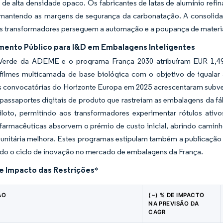
o de alta densidade opaco. Os fabricantes de latas de alumínio ref
 mantendo as margens de segurança da carbonatação. A consolida
os transformadores perseguem a automação e a poupança de materia
mento Público para I&D em Embalagens Inteligentes
erde da ADEME e o programa França 2030 atribuíram EUR 1,49
filmes multicamada de base biológica com o objetivo de igualar a
 As convocatórias do Horizonte Europa em 2025 acrescentaram subv
 passaportes digitais de produto que rastreiam as embalagens da fáb
iloto, permitindo aos transformadores experimentar rótulos ativo
farmacêuticas absorvem o prémio de custo inicial, abrindo camin
unitária melhora. Estes programas estipulam também a publicação 
ndo o ciclo de inovação no mercado de embalagens da França.
de Impacto das Restrições
*
ÃO
(~) % DE IMPACTO
NA PREVISÃO DA
CAGR