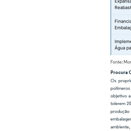
Expansã
Reabast
Financi
Embalag
Impleme
Água pa
Fonte: Mor
Procura 
Os propri
polímeros 
objetivo 
tolerem 20
produção 
embalagen
ambiente, 