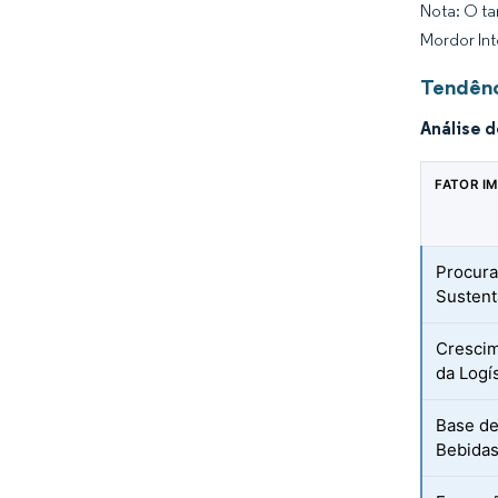
Nota: O ta
Mordor Int
Tendênc
Análise 
FATOR I
Procura
Sustent
Crescim
da Logí
Base de
Bebidas