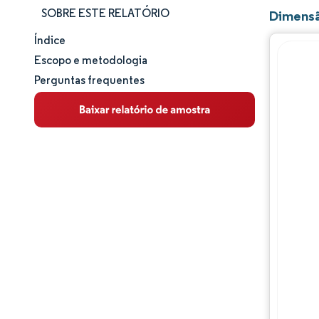
SOBRE ESTE RELATÓRIO
Dimensã
Índice
Tamanho e participação de mercado
Escopo e metodologia
Perguntas frequentes
Análise de mercado
Tendências e insights
Análise de segmentos
Análise geográfica
Panorama regulatório
Análise da cadeia de valor
Panorama competitivo