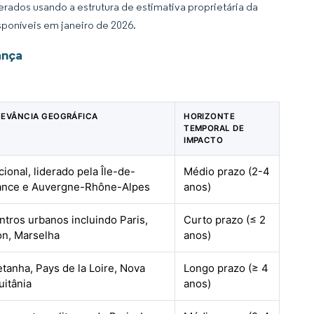
rados usando a estrutura de estimativa proprietária da
sponíveis em janeiro de 2026.
ança
LEVÂNCIA GEOGRÁFICA
HORIZONTE
TEMPORAL DE
IMPACTO
ional, liderado pela Île-de-
Médio prazo (2-4
ance e Auvergne-Rhône-Alpes
anos)
ntros urbanos incluindo Paris,
Curto prazo (≤ 2
on, Marselha
anos)
etanha, Pays de la Loire, Nova
Longo prazo (≥ 4
uitânia
anos)