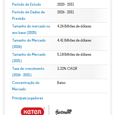
Período de Estudo
2020 - 2031
Período de Dados de
2026 - 2031
Previsão
Tamanho do mercado no
4.26 Bilhões de dólares
ano base (2025)
Tamanho do Mercado
4.41 Bilhões de dólares
(2026)
Tamanho do Mercado
5.18 Bilhões de dólares
(2031)
Taxa de crescimento
3.32% CAGR
(2026 - 2031)
Concentração do
Baixo
Mercado
Imagem © Mordor Intelligence. O reuso requer atribuição conforme CC BY 4.0.
Principais jogadores