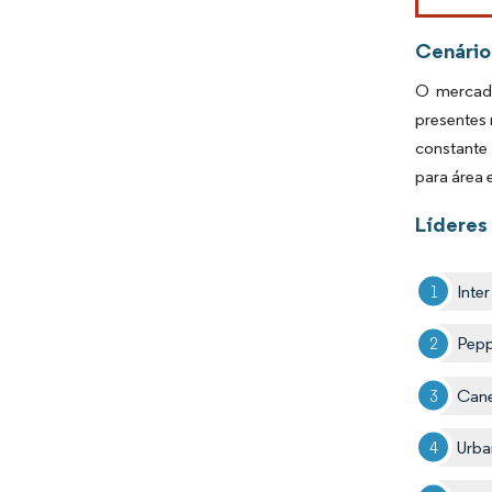
Cenário
O mercado
presentes
constante
para área 
Líderes
Inte
Pepp
Cane
Urba