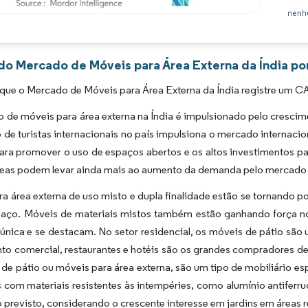
nenhu
Imagem © Mordor Intelligence. O reuso requer atribuição conforme CC BY 4.0.
 do Mercado de Móveis para Área Externa da Índia po
que o Mercado de Móveis para Área Externa da Índia registre um CA
de móveis para área externa na Índia é impulsionado pelo crescim
de turistas internacionais no país impulsiona o mercado internacion
ra promover o uso de espaços abertos e os altos investimentos pa
áreas podem levar ainda mais ao aumento da demanda pelo mercado 
a área externa de uso misto e dupla finalidade estão se tornando 
aço. Móveis de materiais mistos também estão ganhando força n
única e se destacam. No setor residencial, os móveis de pátio são u
to comercial, restaurantes e hotéis são os grandes compradores 
de pátio ou móveis para área externa, são um tipo de mobiliário es
s com materiais resistentes às intempéries, como alumínio antife
 previsto, considerando o crescente interesse em jardins em áreas r