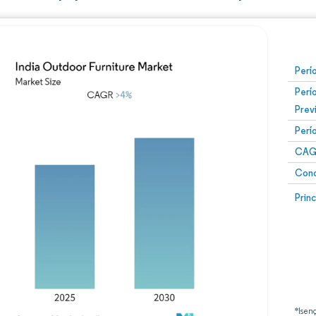
Perí
Perí
Prev
Perí
CAG
Conc
Prin
*Isen