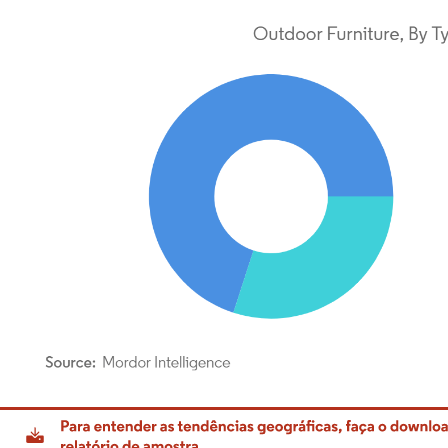
rdor Intelligence. O reuso requer atribuição conforme CC BY 4.0.