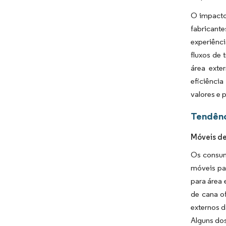
O impacto
fabricante
experiênc
fluxos de 
área exte
eficiênci
valores e 
Tendênc
Móveis de
Os consum
móveis pa
para área 
de cana o
externos d
Alguns dos