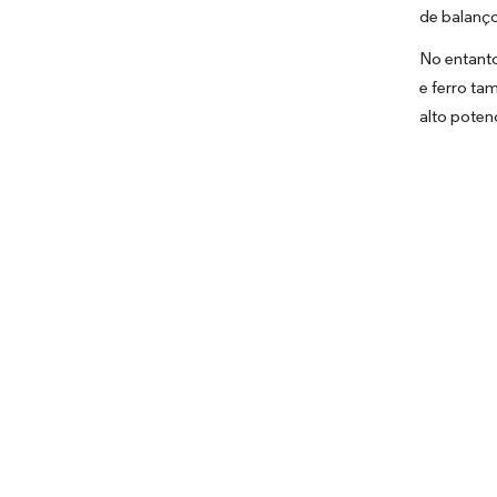
de balanço
No entant
e ferro ta
alto poten