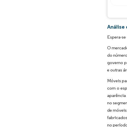
Análise
Espera-se 
O mercado 
do número 
governo pa
e outras 
Móveis par
com o esp
aparência 
no segmen
de móveis 
fabricado
no período