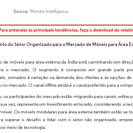
rdor Intelligence. O reuso requer atribuição conforme CC BY 4.0.
to do Setor Organizado para o Mercado de Móveis para Área E
 de móveis para área externa da Índia está caminhando em direçã
era o mercado. O segmento é composto em grande parte por p
ais, somados à variação na demanda dos clientes e às opções de 
 no mercado. O canal offline ainda é o canal preferido para a compr
, os participantes do mercado estão migrando para canais online p
 sua vez, representa um investimento arriscado, considerando a ne
o móvel. Os móveis modulares para área externa também estão se t
ra superar o desafio e lidar com o setor não organizado, empres
por meio de tecnologia.