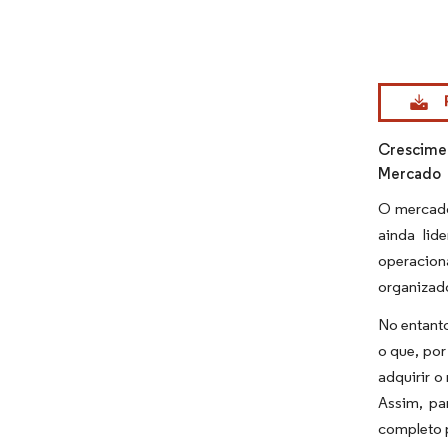
Imagem © Mo
Crescimen
Mercado
O mercado
ainda lid
operacion
organizado
No entanto
o que, por
adquirir 
Assim, pa
completo 