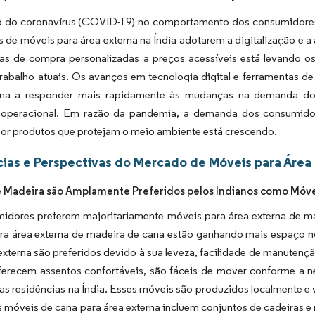
 do coronavírus (COVID-19) no comportamento dos consumidores
s de móveis para área externa na Índia adotarem a digitalização e
ias de compra personalizadas a preços acessíveis está levando os
trabalho atuais. Os avanços em tecnologia digital e ferramentas d
rna a responder mais rapidamente às mudanças na demanda do
a operacional. Em razão da pandemia, a demanda dos consumido
por produtos que protejam o meio ambiente está crescendo.
ias e Perspectivas do Mercado de Móveis para Área 
 Madeira são Amplamente Preferidos pelos Indianos como Móve
idores preferem majoritariamente móveis para área externa de ma
ra área externa de madeira de cana estão ganhando mais espaço n
externa são preferidos devido à sua leveza, facilidade de manutençã
ferecem assentos confortáveis, são fáceis de mover conforme a
as residências na Índia. Esses móveis são produzidos localmente e
 móveis de cana para área externa incluem conjuntos de cadeiras e 