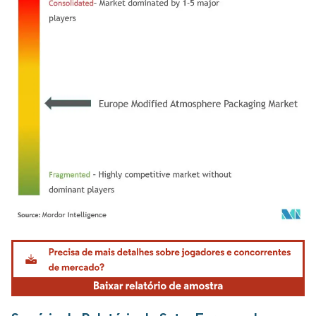
Imagem © Mordor Intelligence. O reuso requer atribuição conforme CC BY 4.0.