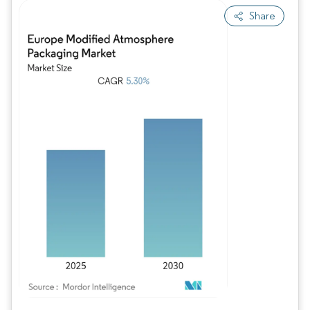
Share
Imagem © Mordor Intelligence. O reuso requer atribuição conforme CC BY 4.0.