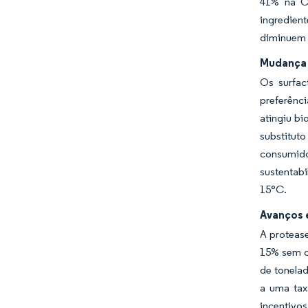
41% na Ch
ingredient
diminuem 
Mudança 
Os surfac
preferênc
atingiu b
substituto
consumido
sustentabi
15°C.
Avanços 
A proteas
15% sem c
de tonela
a uma tax
incentivo