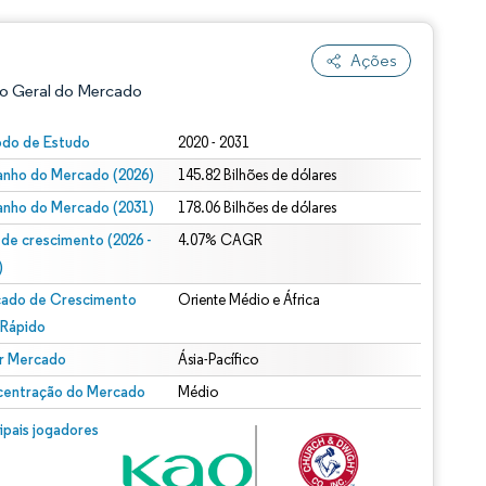
Ações
o Geral do Mercado
odo de Estudo
2020 - 2031
nho do Mercado (2026)
145.82 Bilhões de dólares
nho do Mercado (2031)
178.06 Bilhões de dólares
 de crescimento (2026 -
4.07% CAGR
)
ado de Crescimento
Oriente Médio e África
ão conforme CC BY 4.0.
 Rápido
r Mercado
Ásia-Pacífico
entração do Mercado
Médio
m © Mordor Intelligence. O reuso requer atribuição conforme CC BY 4.0.
cipais jogadores