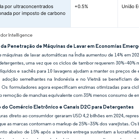
 por ultraconcentrados
+0.5%
União E
onada por imposto de carbono
dor Intelligence
da Penetração de Máquinas de Lavar em Economias Emerg
e máquinas de lavar automáticas na Índia aumentou de 14% em 20
 detergentes, uma vez que os ciclos de tambor requerem 30%–40%
 líquidos e sachês para 10 lavagens ajudam a manter os preços d
 adoção semelhantes na Indonésia e no Vietnã se beneficiam d
. Os formuladores agora especificam enzimas otimizadas para cic
o remoção de manchas equivalente com 35% menos consumo de en
 do Comércio Eletrônico e Canais D2C para Detergentes
uras direto ao consumidor geraram USD 4,2 bilhões em 2024, repre
ue as marcas contornam o markup de 25%–35% dos varejistas. Os bai
nto abaixo de 15% após a terceira entrega sustentam a lucrativid