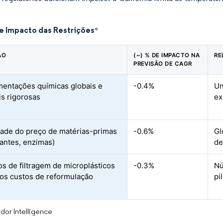
de Impacto das Restrições
*
ÃO
(~) % DE IMPACTO NA
RE
PREVISÃO DE CAGR
entações químicas globais e
-0.4%
Un
is rigorosas
ex
idade do preço de matérias-primas
-0.6%
Gl
tantes, enzimas)
de
s de filtragem de microplásticos
-0.3%
Nú
os custos de reformulação
pi
dor Intelligence