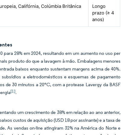
uropeia, Califórnia, Colúmbia Britânica
Longo
prazo (≥ 4
anos)
entes
20 para 28% em 2024, resultando em um aumento no uso per
 mais produto do que a lavagem à mão. Embalagens menores
e entrada baixos enquanto sustentam margens acima de 40%.
e subsídios a eletrodomésticos e esquemas de pagamento
los de 30 minutos a 20°C, com a protease Lavergy da BASF
[1]
ergia
.
sentando um crescimento de 38% em relação ao ano anterior,
xos custos de aquisição (USD 18 por assinante) e a taxa de
ade. As vendas on-line atingiram 32% na América do Norte e