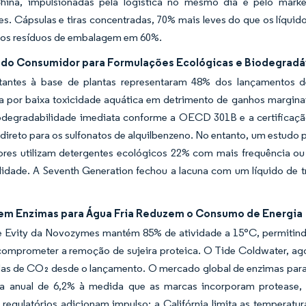
ina, impulsionadas pela logística no mesmo dia e pelo market
es. Cápsulas e tiras concentradas, 70% mais leves do que os líquid
os resíduos de embalagem em 60%.
do Consumidor para Formulações Ecológicas e Biodegradá
tantes à base de plantas representaram 48% dos lançamentos d
ia por baixa toxicidade aquática em detrimento de ganhos mar
iodegradabilidade imediata conforme a OECD 301B e a certifica
 direto para os sulfonatos de alquilbenzeno. No entanto, um estudo
res utilizam detergentes ecológicos 22% com mais frequência ou
lidade. A Seventh Generation fechou a lacuna com um líquido de tr
em Enzimas para Água Fria Reduzem o Consumo de Energia
e Evity da Novozymes mantém 85% de atividade a 15°C, permitind
omprometer a remoção de sujeira proteica. O Tide Coldwater, ago
das de CO₂ desde o lançamento. O mercado global de enzimas para 
a anual de 6,2% à medida que as marcas incorporam protease, a
s regulatórios adicionam impulso: a Califórnia limita as temper