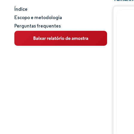
Índice
Tamanho e participação de mercado
Escopo e metodologia
Perguntas frequentes
Análise de mercado
Tendências e insights
Análise de segmentos
Análise geográfica
Panorama regulatório
Análise da cadeia de valor
Panorama competitivo
Principais jogadores