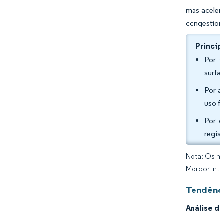
mas acele
congestio
Princi
Por 
surf
Por 
uso 
Por 
regi
Nota: Os n
Mordor Int
Tendênc
Análise 