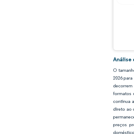
Oportunidades e perspectivas
Desenvolvimentos da indústria
Análise
O tamanho
2026 para 
decorrem 
formatos 
continua 
direto ao
permanece
preços pr
domésticos