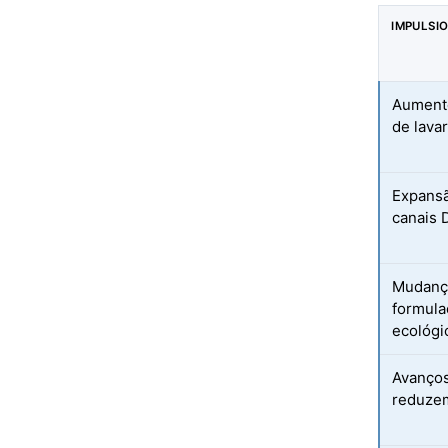
IMPULSI
Aumento
de lava
Expansã
canais 
Mudanç
formul
ecológi
Avanços
reduze