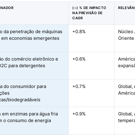
ONADOR
(~) % DE IMPACTO
RELEVÂN
NA PREVISÃO DE
CAGR
 da penetração de máquinas
+0.8%
Núcleo 
r em economias emergentes
Oriente
o do comércio eletrônico e
+0.6%
América
D2C para detergentes
expansã
a do consumidor para
+0.7%
Global,
ações
América
cas/biodegradáveis
 em enzimas para água fria
+0.9%
Global,
m o consumo de energia
tempera