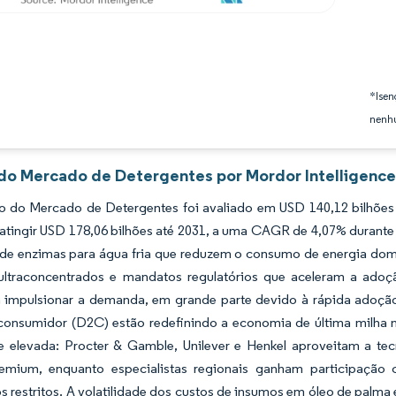
*Isen
nenhu
 do Mercado de Detergentes por Mordor Intelligenc
 do Mercado de Detergentes foi avaliado em USD 140,12 bilhões 
atingir USD 178,06 bilhões até 2031, a uma CAGR de 4,07% durante 
de enzimas para água fria que reduzem o consumo de energia domé
ultraconcentrados e mandatos regulatórios que aceleram a adoçã
a impulsionar a demanda, em grande parte devido à rápida adoção
 consumidor (D2C) estão redefinindo a economia de última milha 
 elevada: Procter & Gamble, Unilever e Henkel aproveitam a tec
emium, enquanto especialistas regionais ganham participação
 restritos. A volatilidade dos custos de insumos em óleo de palm