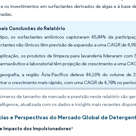
ra os investimentos em surfactantes derivados de algas e à base
nadas.
pais Conclusões do Relatório
tipo, os surfactantes aniônicos capturaram 45,84% da partici
actantes não iônicos têm previsão de expansão a uma CAGR de 4,95
aplicação, os produtos de limpeza para lavanderia lideraram com 
farmacêutico e laboratorial têm projeção de crescimento a uma CA
geografia, a região Ásia-Pacífico deteve 44,10% do volume de 
strar o crescimento mais rápido, com uma CAGR de 4,78% no perío
úmeros de tamanho de mercado e previsão neste relatório são gera
elligence, atualizada com os dados e insights mais recentes disponí
ias e Perspectivas do Mercado Global de Detergen
de Impacto dos Impulsionadores
*