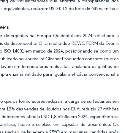
ing de influenciadores que enfatiza a transparência dos
os equivalentes, reduzem USD 0,12 do frete de última milha e
veis
e detergentes na Europa Ocidental em 2024, refletindo a
ginais de desempenho. O ramnolipídeo REWOFERM da Evonik
ção ISO 14001 em março de 2024, posicionando-se como um
 publicado no Journal of Cleaner Production constatou que os
 lavam em temperaturas mais altas, anulando os ganhos de
ipla enzima validado para igualar a eficácia convencional a
o que os formuladores reduzam a carga de surfactantes em
ra 12% das vendas de líquidos nos EUA, reduziu 27 milhões
detergentes atingiu USD 1,8 bilhão em 2024, expandindo-se
milase, lipase e celulase em cápsulas de dose única. Os
aturas padrão de lavagem a 25°C em máquinas vendidas após