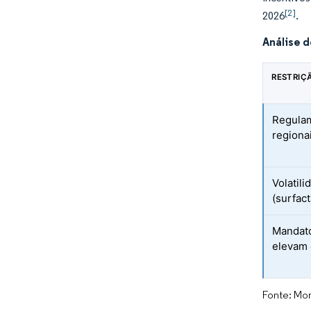
[2]
2026
.
Análise 
RESTRIÇ
Regulam
regiona
Volatil
(surfac
Mandato
elevam 
Fonte: Mor