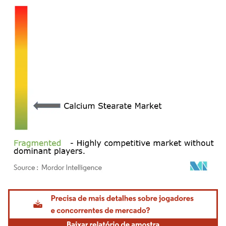
Imagem © Mordor Intelligence. O reuso requer atribuição conforme CC BY 4.0.