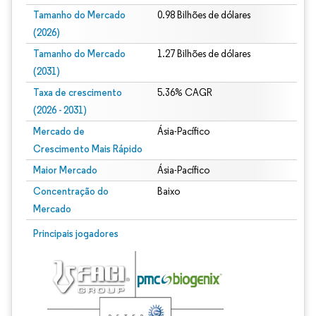
Tamanho do Mercado
0.98 Bilhões de dólares
(2026)
Tamanho do Mercado
1.27 Bilhões de dólares
(2031)
Taxa de crescimento
5.36% CAGR
(2026 - 2031)
Mercado de
Ásia-Pacífico
Crescimento Mais Rápido
Maior Mercado
Ásia-Pacífico
Concentração do
Baixo
Mercado
Imagem © Mordor Intelligence. O reuso requer atribuição conforme CC BY 4.0.
Principais jogadores