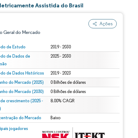
etricamente Assistida do Brasil
Ações
o Geral do Mercado
odo de Estudo
2019 - 2030
odo de Dados de
2025 - 2030
isão
odo de Dados Históricos
2019 - 2023
nho do Mercado (2025)
0 Bilhões de dólares
nho do Mercado (2030)
0 Bilhões de dólares
ão conforme CC BY 4.0.
 de crescimento (2025 -
8.00% CAGR
)
entração do Mercado
Baixo
m © Mordor Intelligence. O reuso requer atribuição conforme CC BY 4.0.
cipais jogadores