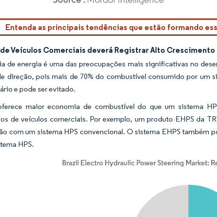
rdor Intelligence. O reuso requer atribuição conforme CC BY 4.0.
Entenda as principais tendências que estão formando e
de Veículos Comerciais deverá Registrar Alto Crescimento
a de energia é uma das preocupações mais significativas no dese
de direção, pois mais de 70% do combustível consumido por um sis
rio e pode ser evitado.
erece maior economia de combustível do que um sistema HPS,
rios de veículos comerciais. Por exemplo, um produto EHPS da T
o com um sistema HPS convencional. O sistema EHPS também poss
stema HPS.