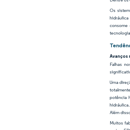
Os sistem
hidráulic
consome e
tecnologia
Tendênc
Avanços 
Falhas no
significat
Uma direçã
totalmente
potência h
hidráulica
Além disso
Muitos fa