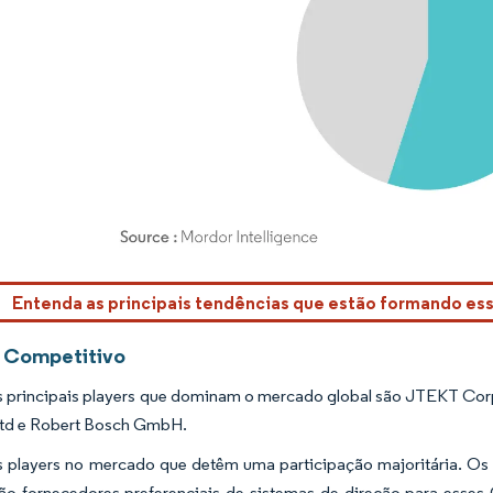
rdor Intelligence. O reuso requer atribuição conforme CC BY 4.0.
Entenda as principais tendências que estão formando e
 Competitivo
s principais players que dominam o mercado global são JTEKT Corp
td e Robert Bosch GmbH.
 players no mercado que detêm uma participação majoritária. Os p
o fornecedores preferenciais de sistemas de direção para esses