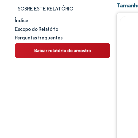
Tamanho
SOBRE ESTE RELATÓRIO
Índice
Tamanho e participação de mercado
Escopo do Relatório
Perguntas frequentes
Análise de mercado
Tendências e insights
Panorama competitivo
Principais jogadores
Desenvolvimentos da indústria