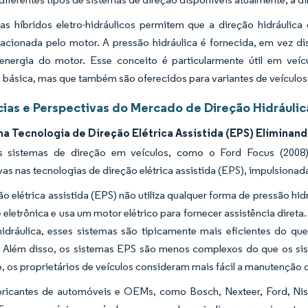
as híbridos eletro-hidráulicos permitem que a direção hidráuli
a acionada pelo motor. A pressão hidráulica é fornecida, em vez 
nergia do motor. Esse conceito é particularmente útil em veícu
 básica, mas que também são oferecidos para variantes de veículos 
ias e Perspectivas do Mercado de Direção Hidráulica
na Tecnologia de Direção Elétrica Assistida (EPS) Eliminan
s sistemas de direção em veículos, como o Ford Focus (2008
ivas nas tecnologias de direção elétrica assistida (EPS), impulsiona
o elétrica assistida (EPS) não utiliza qualquer forma de pressão hid
 eletrônica e usa um motor elétrico para fornecer assistência dire
idráulica, esses sistemas são tipicamente mais eficientes do que
. Além disso, os sistemas EPS são menos complexos do que os siste
, os proprietários de veículos consideram mais fácil a manutenção d
bricantes de automóveis e OEMs, como Bosch, Nexteer, Ford, Nis