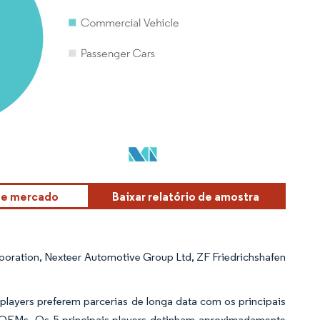
sse mercado
Baixar relatório de amostra
oration, Nexteer Automotive Group Ltd, ZF Friedrichshafen
layers preferem parcerias de longa data com os principais
 OEMs. Os 5 principais players detinham aproximadamente