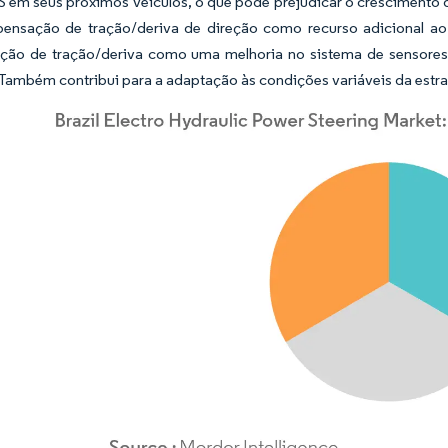
 em seus próximos veículos, o que pode prejudicar o crescimento do
nsação de tração/deriva de direção como recurso adicional a
ão de tração/deriva como uma melhoria no sistema de sensores, 
Também contribui para a adaptação às condições variáveis da estra