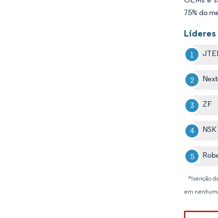
75% do me
Líderes 
JTE
Next
ZF
NSK
Rob
*Isenção de
em nenhuma