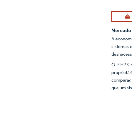
Imagem © Mo
Mercado 
A economi
sistemas 
desnecessá
O EHPS of
proprietá
comparaçã
que um si