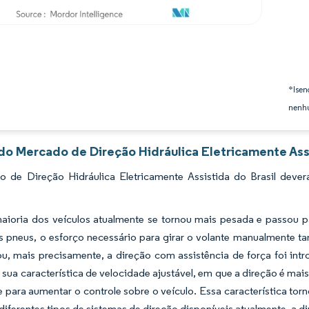
*Isen
nenhu
do Mercado de Direção Hidráulica Eletricamente Assi
 de Direção Hidráulica Eletricamente Assistida do Brasil deve
ioria dos veículos atualmente se tornou mais pesada e passou pa
s pneus, o esforço necessário para girar o volante manualmente t
ou, mais precisamente, a direção com assistência de força foi int
é sua característica de velocidade ajustável, em que a direção é mai
 para aumentar o controle sobre o veículo. Essa característica to
diferentes tipos de sistemas de direção disponíveis atualmente, a dir