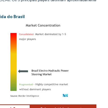
da do Brasil
Mordor Intelligence. O reuso requer atribuição conforme CC BY 4.0.