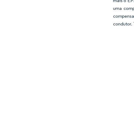
mais o EPS
uma compe
compensaç
condutor. 