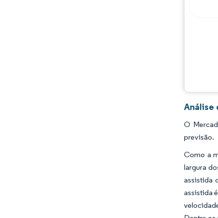
Análise 
O Mercado
previsão.
Como a ma
largura do
assistida 
assistida 
velocidade
Dentre os 