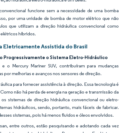
ca convencional funcione sem a necessidade de uma bomba
disso, por uma unidade de bomba de motor elétrico que não
los que utilizam a direção hidráulica convencional como
elétricos híbridos.
 Eletricamente Assistida do Brasil
do Progressivamente o Sistema Eletro-Hidráulico
) e o Mercury Mariner SUV, contribuíram para mudanças
das por melhorias e avanços nos sensores de direção.
ráulica para fornecer assistência à direção. Essa tecnologia é
ta. Como não há perda de energia na geração e transmissão da
 os sistemas de direção hidráulica convencional ou eletro-
mas hidráulicos, sendo, portanto, mais fáceis de fabricar.
esses sistemas, pois há menos fluidos e óleos envolvidos.
san, entre outros, estão pesquisando e adotando cada vez