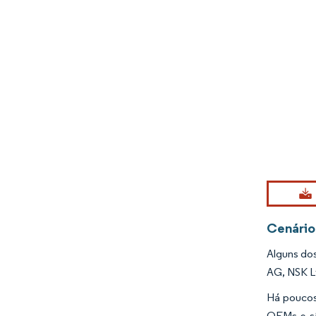
Imagem © Mo
Cenário
Alguns do
AG, NSK L
Há poucos
OEMs e sã