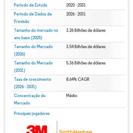
Período de Estudo
2020 - 2031
Período de Dados de
2026 - 2031
Previsão
Tamanho do mercado no
3.26 Bilhões de dólares
ano base (2025)
Tamanho do Mercado
3.54 Bilhões de dólares
(2026)
Tamanho do Mercado
5.36 Bilhões de dólares
(2031)
Taxa de crescimento
8.64% CAGR
(2026 - 2031)
Concentração do
Médio
Mercado
Imagem © Mordor Intelligence. O reuso requer atribuição conforme CC BY 4.0.
Principais jogadores