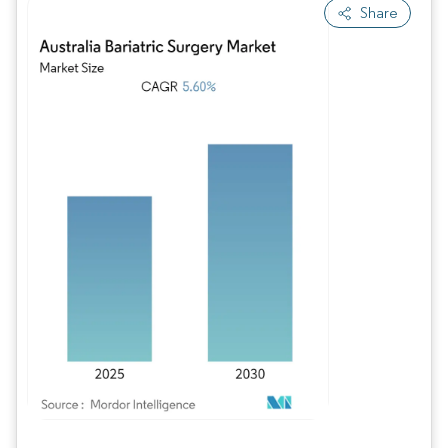
Share
Imagem © Mordor Intelligence. O reuso requer atribuição conforme CC BY 4.0.