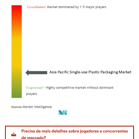
Imagem © Mordor Intelligence. O reuso requer atribuição conforme CC BY 4.0.