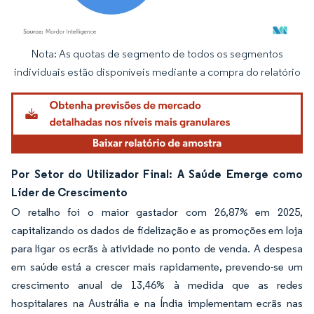
Nota: As quotas de segmento de todos os segmentos
Imagem © Mordor Intelligence. O reuso requer atribuição conforme CC BY 4.0.
individuais estão disponíveis mediante a compra do relatório
Por Setor do Utilizador Final: A Saúde Emerge como
Líder de Crescimento
O retalho foi o maior gastador com 26,87% em 2025,
capitalizando os dados de fidelização e as promoções em loja
para ligar os ecrãs à atividade no ponto de venda. A despesa
em saúde está a crescer mais rapidamente, prevendo-se um
crescimento anual de 13,46% à medida que as redes
hospitalares na Austrália e na Índia implementam ecrãs nas