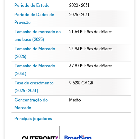
Período de Estudo
2020 - 2031
Período de Dados de
2026 - 2031
Previsão
Tamanho do mercado no
21.64 Bilhões de dólares
ano base (2025)
Tamanho do Mercado
23.93 Bilhões de dólares
(2026)
Tamanho do Mercado
37.87 Bilhões de dólares
(2031)
Taxa de crescimento
9.62% CAGR
(2026 - 2031)
Concentração do
Médio
Mercado
Imagem © Mordor Intelligence. O reuso requer atribuição conforme CC BY 4.0.
Principais jogadores