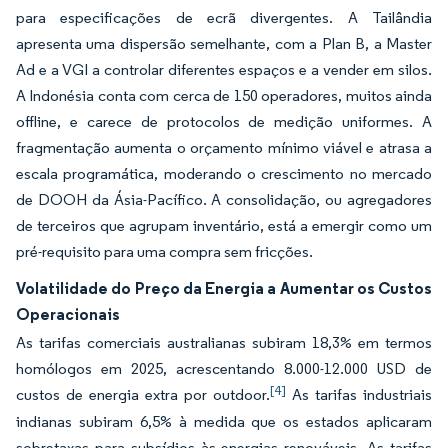
para especificações de ecrã divergentes. A Tailândia
apresenta uma dispersão semelhante, com a Plan B, a Master
Ad e a VGI a controlar diferentes espaços e a vender em silos.
A Indonésia conta com cerca de 150 operadores, muitos ainda
offline, e carece de protocolos de medição uniformes. A
fragmentação aumenta o orçamento mínimo viável e atrasa a
escala programática, moderando o crescimento no mercado
de DOOH da Ásia-Pacífico. A consolidação, ou agregadores
de terceiros que agrupam inventário, está a emergir como um
pré-requisito para uma compra sem fricções.
Volatilidade do Preço da Energia a Aumentar os Custos
Operacionais
As tarifas comerciais australianas subiram 18,3% em termos
homólogos em 2025, acrescentando 8.000-12.000 USD de
[4]
custos de energia extra por outdoor.
As tarifas industriais
indianas subiram 6,5% à medida que os estados aplicaram
sobretaxas para subsídios às energias renováveis. As tarifas