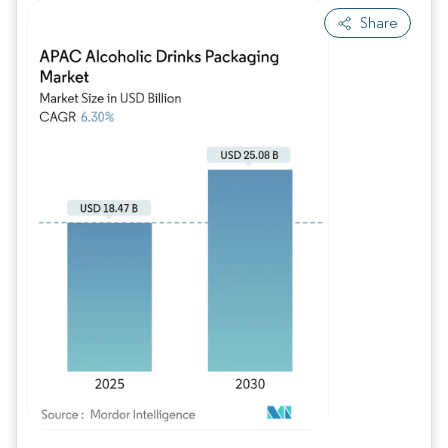
Share
Imagem © Mordor Intelligence. O reuso requer atribuição conforme CC BY 4.0.