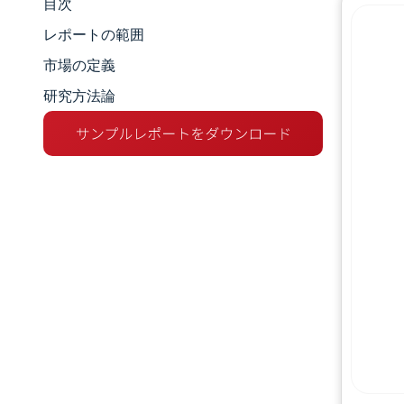
目次
市場規模とシェア
レポートの範囲
市場分析
市場の定義
研究方法論
トレンドとインサイト
セグメント分析
地理分析
競争環境
主要プレーヤー
業界の動向