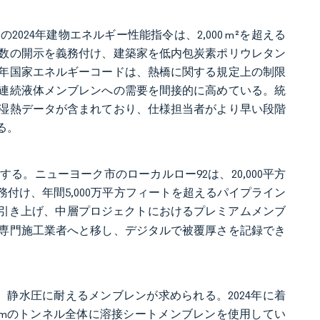
24年建物エネルギー性能指令は、2,000 m²を超える
数の開示を義務付け、建築家を低内包炭素ポリウレタン
5年国家エネルギーコードは、熱橋に関する規定上の制限
連続液体メンブレンへの需要を間接的に高めている。統
湿熱データが含まれており、仕様担当者がより早い段階
る。
。ニューヨーク市のローカルロー92は、20,000平方
付け、年間5,000万平方フィートを超えるパイプライン
/m²に引き上げ、中層プロジェクトにおけるプレミアムメンブ
専門施工業者へと移し、デジタルで被覆厚さを記録でき
、静水圧に耐えるメンブレンが求められる。2024年に着
 kmのトンネル全体に溶接シートメンブレンを使用してい