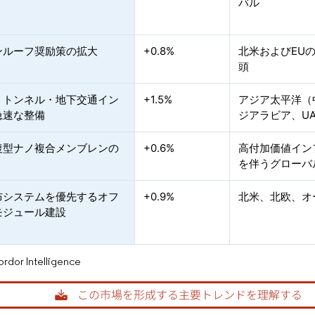
バル
ンルーフ奨励策の拡大
+0.8%
北米およびEU
頭
・トンネル・地下交通イン
+1.5%
アジア太平洋（
急速な整備
ジアラビア、U
復型ナノ複合メンブレンの
+0.6%
高付加価値イン
を伴うグローバ
布システムを優先するオフ
+0.9%
北米、北欧、オ
モジュール建設
or Intelligence