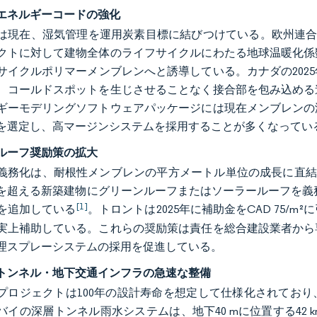
エネルギーコードの強化
は現在、湿気管理を運用炭素目標に結びつけている。欧州連合の20
クトに対して建物全体のライフサイクルにわたる地球温暖化係
サイクルポリマーメンブレンへと誘導している。カナダの202
、コールドスポットを生じさせることなく接合部を包み込める
ギーモデリングソフトウェアパッケージには現在メンブレンの
を選定し、高マージンシステムを採用することが多くなってい
ルーフ奨励策の拡大
義務化は、耐根性メンブレンの平方メートル単位の成長に直結する
を超える新築建物にグリーンルーフまたはソーラールーフを義務
[1]
を追加している
。トロントは2025年に補助金をCAD 75
実上補助している。これらの奨励策は責任を総合建設業者から
理スプレーシステムの採用を促進している。
トンネル・地下交通インフラの急速な整備
プロジェクトは100年の設計寿命を想定して仕様化されており
バイの深層トンネル雨水システムは、地下40 mに位置する42