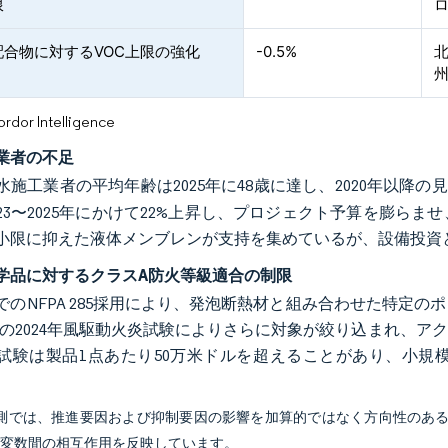
限
配合物に対するVOC上限の強化
-0.5%
州
or Intelligence
業者の不足
水施工業者の平均年齢は2025年に48歳に達し、2020年以降の
023〜2025年にかけて22%上昇し、プロジェクト予算を膨
小限に抑えた液体メンブレンが支持を集めているが、設備投資
学品に対するクラスA防火等級適合の制限
でのNFPA 285採用により、発泡断熱材と組み合わせた特定
lobalの2024年風駆動火炎試験によりさらに対象が絞り込まれ
試験は製品1点あたり50万米ドルを超えることがあり、小規
予測では、推進要因および抑制要因の影響を加算的ではなく方向性のあ
び変数間の相互作用を反映しています。