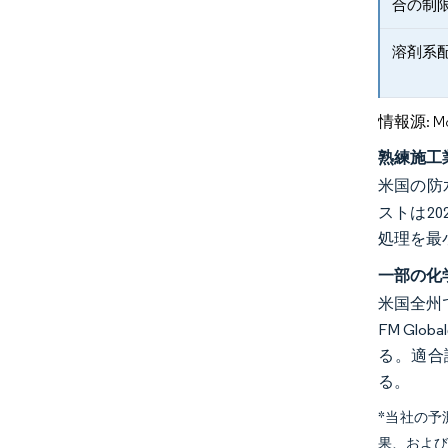
合の制
溶剤系
情報源: Mord
熟練施工
米国の防
ストは2
処理を最
一部の化
米国全州
FM G
る。適合
る。
*当社の
果、およ