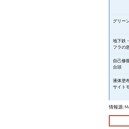
グリー
地下鉄
フラの
自己修
台頭
液体塗
サイト
情報源: Mord