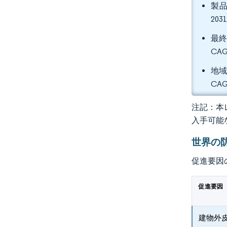
製品
20
最終
CA
地域
CA
注記：本レ
入手可能
世界の
促進要因
促進要因
建物外