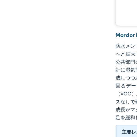
Mordo
防水メンブ
へと拡大
公共部門
計に湿気
成しつつ
回るデー
（VOC
スなしで
成長がマ
足を緩和
主要レ