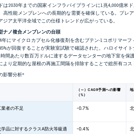
ドは2030年までの国家インフラパイプラインに1兆4,000億
、高性能メンブレンへの長期的な需要を確保している。プレア
アジア太平洋全域でこの仕様トレンドが広がっている。
型ナノ複合メンブレンの台頭
は2024年にマイクロカプセル化修復剤を含むブテン-1コポリ
85%が回復することが実験室試験で確認された。ハロイサイ
1時間あたり数百万ドルに達するデータセンターの地下室を保護
により定期的な屋根の再施工間隔を排除することで総所有コス
の影響分析
*
（～）CAGR予測への影響
地
（%）
工業者の不足
-0.7%
化学品に対するクラスA防火等級適
-0.4%