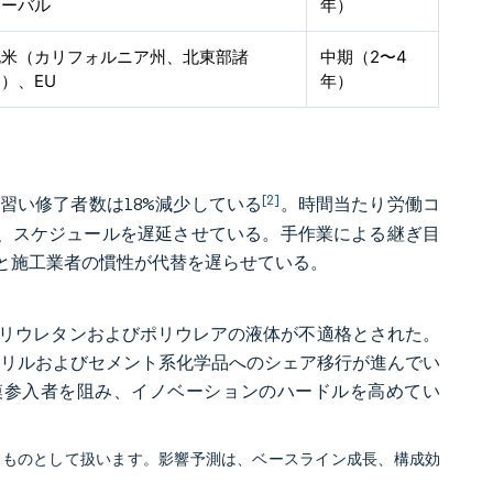
ローバル
年）
北米（カリフォルニア州、北東部諸
中期（2〜4
）、EU
年）
[2]
見習い修了者数は18%減少している
。時間当たり労働コ
らませ、スケジュールを遅延させている。手作業による継ぎ目
と施工業者の慣性が代替を遅らせている。
のポリウレタンおよびポリウレアの液体が不適格とされた。
、アクリルおよびセメント系化学品へのシェア移行が進んでい
模参入者を阻み、イノベーションのハードルを高めてい
るものとして扱います。影響予測は、ベースライン成長、構成効