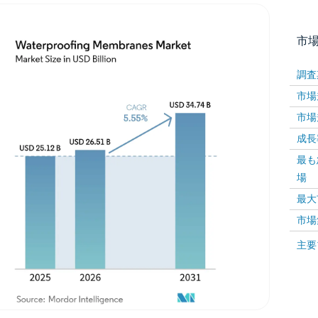
市
調査
市場規
市場規
成長率 
最も
場
画像 © Mordor Intelligence。再利用にはCC BY 4
最大
市場
画像 ©
主要