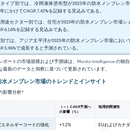
タイプ別では、冷間液体塗布型が2025年の防水メンブレン市
31年にかけてCAGR 7.42%を記録する見込みである。
用途セクター別では、住宅が2025年の防水メンブレン市場シェア
GR 6.16%を記録する見込みである。
別では、アジア太平洋が2025年の防水メンブレン市場において3
GR 5.96%で成長すると予測されている。
ポートの市場規模および予測値は、Mordor Intelligence
な最新のデータと洞察に基づいて更新されています。
防水メンブレン市場のトレンドとインサイト
の影響分析
*
（～）CAGR予測へ
地理的関連性
の影響（%）
皮エネルギーコードの強化
+1.2%
EUおよびカナ