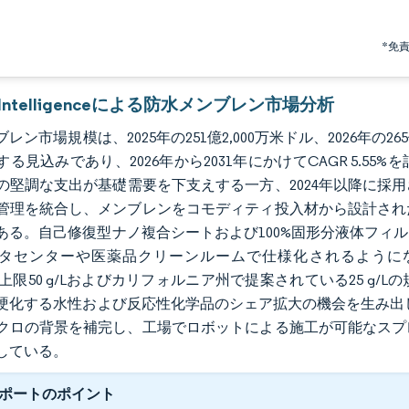
*免
r Intelligenceによる防水メンブレン市場分析
レン市場規模は、2025年の251億2,000万米ドル、2026年の265
する見込みであり、2026年から2031年にかけてCAGR 5.
の堅調な支出が基礎需要を下支えする一方、2024年以降に採
管理を統合し、メンブレンをコモディティ投入材から設計され
ある。自己修復型ナノ複合シートおよび100%固形分液体フィ
タセンターや医薬品クリーンルームで仕様化されるように
）上限50 g/Lおよびカリフォルニア州で提案されている25 g
硬化する水性および反応性化学品のシェア拡大の機会を生み出し
クロの背景を補完し、工場でロボットによる施工が可能なスプ
している。
ポートのポイント