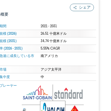
シェア
場概要
期間
2021 - 2031
模 (2026)
26.51 十億米ドル
模 (2031)
34.74 十億米ドル
(2026 - 2031)
5.55% CAGR
急速に成長している市
南アメリカ
.0の表示が必要です。
市場
アジア太平洋
集中度
中
 Mordor Intelligence。再利用にはCC BY 4.0の表示が必要です。
プレーヤー