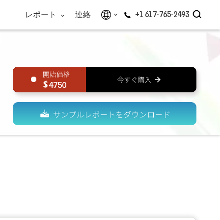
レポート
連絡
+1 617-765-2493
4750