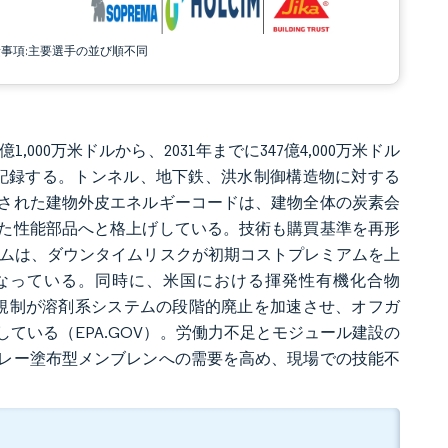
責事項:主要選手の並び順不同
億1,000万米ドルから、2031年までに347億4,000万米ドル
55%を記録する。トンネル、地下鉄、洪水制御構造物に対する
用された建物外皮エネルギーコードは、建物全体の炭素会
た性能部品へと格上げしている。技術も購買基準を再形
ルムは、ダウンタイムリスクが初期コストプレミアムを上
なっている。同時に、米国における揮発性有機化合物
/Lの規制が溶剤系システムの段階的廃止を加速させ、オフガ
ている（EPA.GOV）。労働力不足とモジュール建設の
レー塗布型メンブレンへの需要を高め、現場での技能不