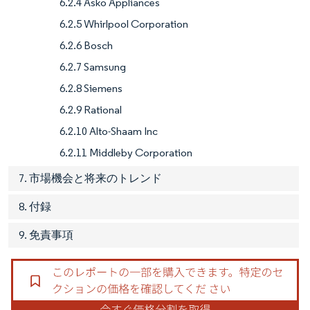
6.2.4 Asko Appliances
6.2.5 Whirlpool Corporation
6.2.6 Bosch
6.2.7 Samsung
6.2.8 Siemens
6.2.9 Rational
6.2.10 Alto-Shaam Inc
6.2.11 Middleby Corporation
7. 市場機会と将来のトレンド
8. 付録
9. 免責事項